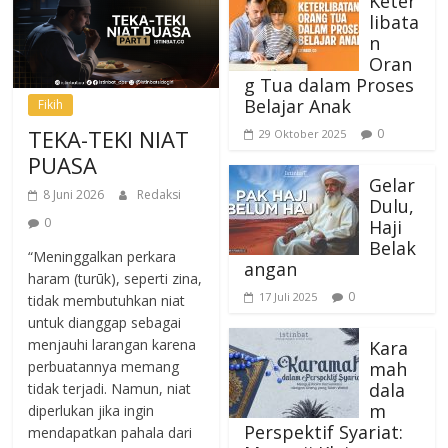
Keter
libata
n
Oran
g Tua dalam Proses
Belajar Anak
Fikih
TEKA-TEKI NIAT
0
29 Oktober 2025
PUASA
Gelar
8 Juni 2026
Redaksi
Dulu,
0
Haji
Belak
“Meninggalkan perkara
angan
haram (turūk), seperti zina,
0
17 Juli 2025
tidak membutuhkan niat
untuk dianggap sebagai
menjauhi larangan karena
Kara
mah
perbuatannya memang
dala
tidak terjadi. Namun, niat
m
diperlukan jika ingin
Perspektif Syariat:
mendapatkan pahala dari