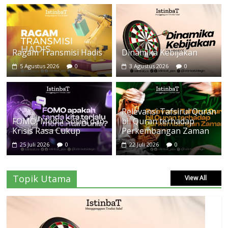
Ragam Transmisi Hadis
Dinamika Kebijakan
5 Agustus 2026
0
3 Agustus 2026
0
Relevansi Tafsirul Quran
FOMO, Media Sosial dan
bil Quran terhadap
Krisis Rasa Cukup
Perkembangan Zaman
25 Juli 2026
0
22 Juli 2026
0
Topik Utama
View All