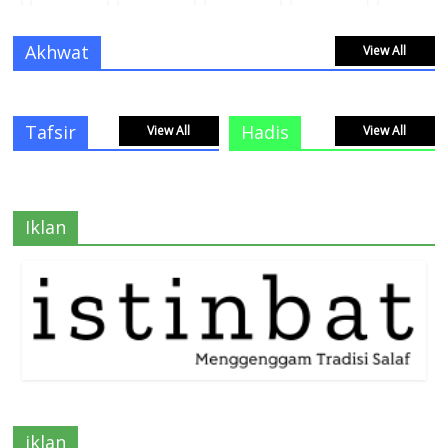
Akhwat
View All
Tafsir
Hadis
View All
View All
Iklan
iklan