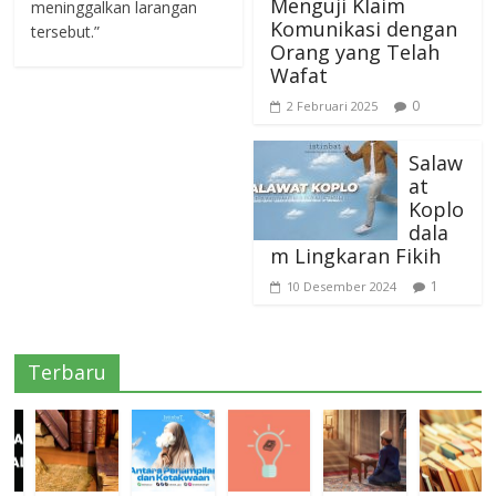
Menguji Klaim
meninggalkan larangan
Komunikasi dengan
tersebut.”
Orang yang Telah
Wafat
0
2 Februari 2025
Salaw
at
Koplo
dala
m Lingkaran Fikih
1
10 Desember 2024
Terbaru