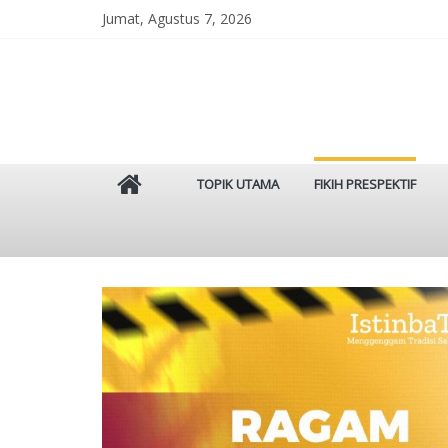
Skip
Jumat, Agustus 7, 2026
to
content
Istinbat
TOPIK UTAMA
FIKIH PRESPEKTIF
Menggenggam
Tradisi
Salaf