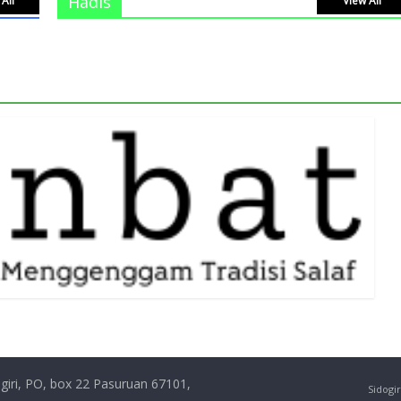
Hadis
All
View All
giri, PO, box 22 Pasuruan 67101,
Sidogir