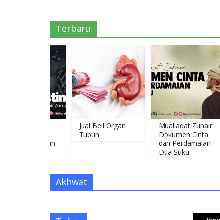
Terbaru
ik Israel-
Jual Beli Organ
Muallaqat Zuhair:
tina serta
Tubuh
Dokumen Cinta
sinya dengan
dan Perdamaian
r Zaman
Dua Suku
Akhwat