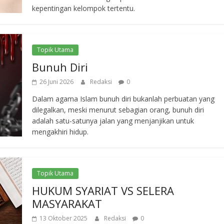
kepentingan kelompok tertentu.
Topik Utama
Bunuh Diri
26 Juni 2026
Redaksi
0
Dalam agama Islam bunuh diri bukanlah perbuatan yang
dilegalkan, meski menurut sebagian orang, bunuh diri
adalah satu-satunya jalan yang menjanjikan untuk
mengakhiri hidup.
Topik Utama
HUKUM SYARIAT VS SELERA
MASYARAKAT
13 Oktober 2025
Redaksi
0