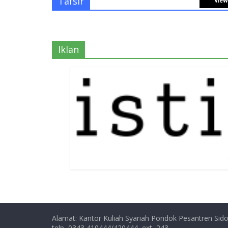
Tafsir
View 
Iklan
Alamat: Kantor Kuliah Syariah Pondok Pesantren Sido
telp, 0343 410444/420444, ext, 243,