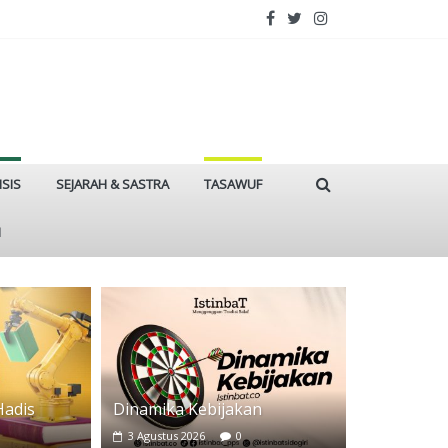
ISIS
SEJARAH & SASTRA
TASAWUF
I
Hadis
Dinamika Kebijakan
3 Agustus 2026
0