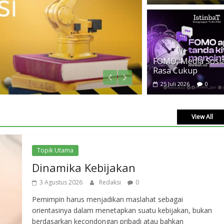
TA
FOMO, Media Sosial
FO
Rasa Cukup
0
25
25 Juli 2026
0
View All
Topik Utama
Dinamika Kebijakan
3 Agustus 2026
Redaksi
0
Pemimpin harus menjadikan maslahat sebagai
orientasinya dalam menetapkan suatu kebijakan, bukan
berdasarkan kecondongan pribadi atau bahkan