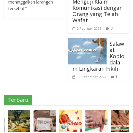
Menguji Klaim
meninggalkan larangan
Komunikasi dengan
tersebut.”
Orang yang Telah
Wafat
0
2 Februari 2025
Salaw
at
Koplo
dala
m Lingkaran Fikih
1
10 Desember 2024
Terbaru