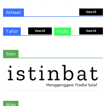
Akhwat
View All
Tafsir
Hadis
View All
View All
Iklan
iklan