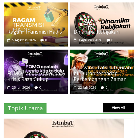
Ragam Transmisi Hadis
Dinamika Kebijakan
5 Agustus 2026
0
3 Agustus 2026
0
Relevansi Tafsirul Quran
FOMO, Media Sosial dan
bil Quran terhadap
Krisis Rasa Cukup
Perkembangan Zaman
25 Juli 2026
0
22 Juli 2026
0
Topik Utama
View All