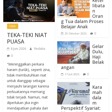
Keter
libata
n
Oran
g Tua dalam Proses
Belajar Anak
Fikih
TEKA-TEKI NIAT
0
29 Oktober 2025
PUASA
Gelar
8 Juni 2026
Redaksi
Dulu,
0
Haji
Belak
“Meninggalkan perkara
angan
haram (turūk), seperti zina,
0
17 Juli 2025
tidak membutuhkan niat
untuk dianggap sebagai
menjauhi larangan karena
Kara
mah
perbuatannya memang
dala
tidak terjadi. Namun, niat
m
diperlukan jika ingin
Perspektif Syariat:
mendapatkan pahala dari