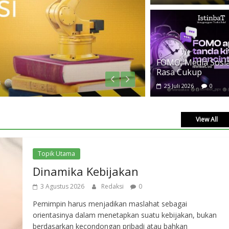
TASAWUF
FOMO, Media Sosial
FOMO, Medi
Rasa Cukup
25 Juli 2026
25 Juli 2026
0
View All
Topik Utama
Dinamika Kebijakan
3 Agustus 2026
Redaksi
0
Pemimpin harus menjadikan maslahat sebagai
orientasinya dalam menetapkan suatu kebijakan, bukan
berdasarkan kecondongan pribadi atau bahkan