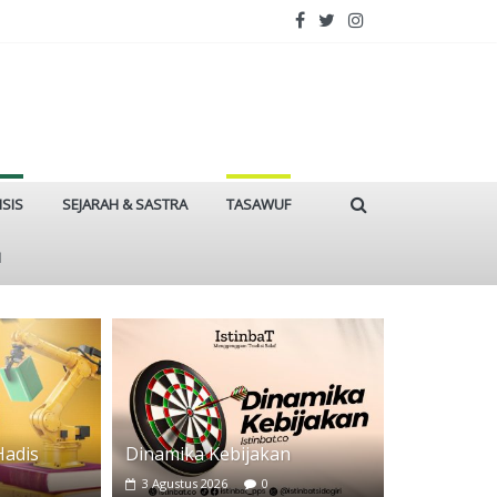
ISIS
SEJARAH & SASTRA
TASAWUF
I
Hadis
Dinamika Kebijakan
3 Agustus 2026
0