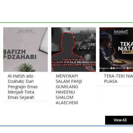
l-Hafizh adz-
MENYIKAPI
TEKA-TEKI NIAT
zahabi; Dari
SALAM PANJI
PUASA
engrajin Emas
GUMILANG
enjadi Tinta
HAVEENU
mas Sejarah
SHALOM
ALAECHEM
View All