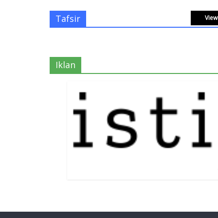
Tafsir
View 
Iklan