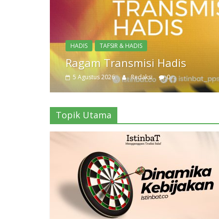
Topik Utama
Dinamika Kebijakan
3 Agustus 2026
Redaksi
0
Topik Utama