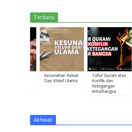
Terbaru
-Negatif
Kesunahan Keluar
Tafsir Qurani atas
A
 Status
Dari Khilaf Ulama
Konflik dan
D
ten
Ketegangan
P
ah
Antarbangsa
M
E
Akhwat