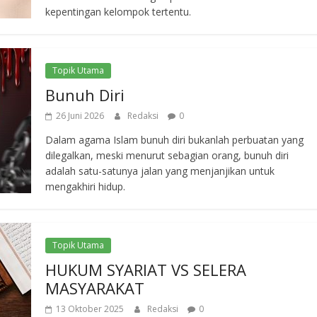
kepentingan kelompok tertentu.
Topik Utama
Bunuh Diri
26 Juni 2026
Redaksi
0
Dalam agama Islam bunuh diri bukanlah perbuatan yang
dilegalkan, meski menurut sebagian orang, bunuh diri
adalah satu-satunya jalan yang menjanjikan untuk
mengakhiri hidup.
Topik Utama
HUKUM SYARIAT VS SELERA
MASYARAKAT
13 Oktober 2025
Redaksi
0