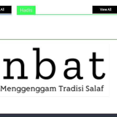
Hadis
All
View All