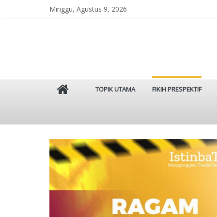
Skip
Minggu, Agustus 9, 2026
to
content
Istinbat
TOPIK UTAMA
FIKIH PRESPEKTIF
Menggenggam
Tradisi
Salaf