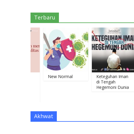
Terbaru
AHAMAN
New Normal
Keteguhan Iman
DALAM
di Tengah
TANG
Hegemoni Dunia
ITAS
DAH
Akhwat