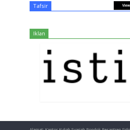
Tafsir
View 
Iklan
Alamat: Kantor Kuliah Syariah Pondok Pesantren Sido