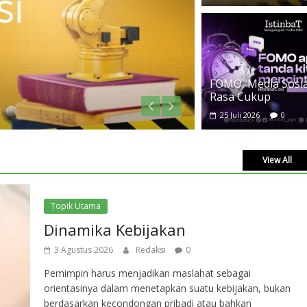
TAS
FOMO, Media Sosial
FOM
Rasa Cukup
25 
25 Juli 2026
0
View All
Topik Utama
Dinamika Kebijakan
3 Agustus 2026
Redaksi
0
Pemimpin harus menjadikan maslahat sebagai
orientasinya dalam menetapkan suatu kebijakan, bukan
berdasarkan kecondongan pribadi atau bahkan