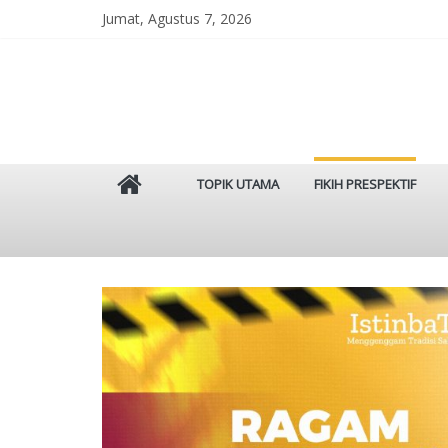
Skip
Jumat, Agustus 7, 2026
to
content
Istinbat
TOPIK UTAMA
FIKIH PRESPEKTIF
Menggenggam
Tradisi
Salaf