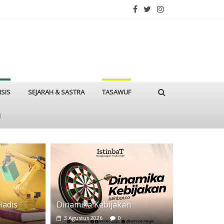
ISIS
SEJARAH & SASTRA
TASAWUF
I
Hadis
Dinamika Kebijakan
3 Agustus 2026
0