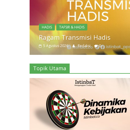
Topik Utama
Dinamika Kebijakan
3 Agustus 2026
Redaksi
0
Topik Utama