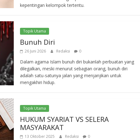
kepentingan kelompok tertentu.
Topik Utama
Bunuh Diri
26 Juni 2026
Redaksi
0
Dalam agama Islam bunuh diri bukanlah perbuatan yang
dilegalkan, meski menurut sebagian orang, bunuh diri
adalah satu-satunya jalan yang menjanjikan untuk
mengakhiri hidup.
Topik Utama
HUKUM SYARIAT VS SELERA
MASYARAKAT
13 Oktober 2025
Redaksi
0