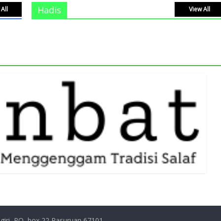
Hadis
All
View All
giri, PO, box 22 Pasuruan 67101,