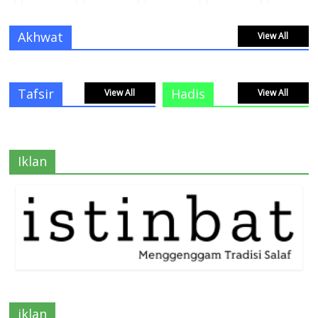
Akhwat
View All
Tafsir
Hadis
View All
View All
Iklan
iklan