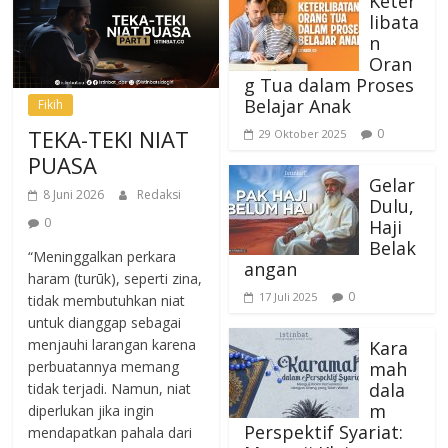
Keter
libata
n
Oran
g Tua dalam Proses
Belajar Anak
Fikih
TEKA-TEKI NIAT
0
29 Oktober 2025
PUASA
Gelar
8 Juni 2026
Redaksi
Dulu,
0
Haji
Belak
“Meninggalkan perkara
angan
haram (turūk), seperti zina,
0
17 Juli 2025
tidak membutuhkan niat
untuk dianggap sebagai
menjauhi larangan karena
Kara
mah
perbuatannya memang
dala
tidak terjadi. Namun, niat
m
diperlukan jika ingin
Perspektif Syariat:
mendapatkan pahala dari