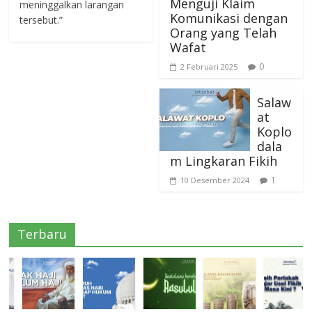
Menguji Klaim
meninggalkan larangan
Komunikasi dengan
tersebut.”
Orang yang Telah
Wafat
0
2 Februari 2025
Salaw
at
Koplo
dala
m Lingkaran Fikih
1
10 Desember 2024
Terbaru