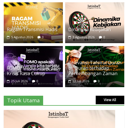
Ragam Transmisi Hadis
Dinamika Kebijakan
5 Agustus 2026
0
3 Agustus 2026
0
Relevansi Tafsirul Quran
FOMO, Media Sosial dan
bil Quran terhadap
Krisis Rasa Cukup
Perkembangan Zaman
25 Juli 2026
0
22 Juli 2026
0
Topik Utama
View All