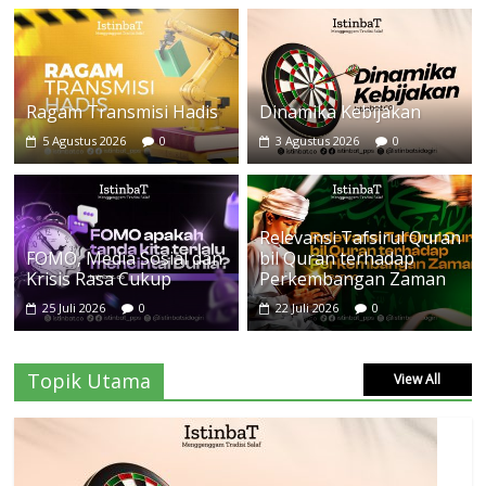
Ragam Transmisi Hadis
Dinamika Kebijakan
5 Agustus 2026
0
3 Agustus 2026
0
Relevansi Tafsirul Quran
FOMO, Media Sosial dan
bil Quran terhadap
Krisis Rasa Cukup
Perkembangan Zaman
25 Juli 2026
0
22 Juli 2026
0
Topik Utama
View All