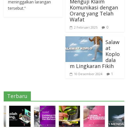
Menguji Klaim
meninggalkan larangan
Komunikasi dengan
tersebut.”
Orang yang Telah
Wafat
0
2 Februari 2025
Salaw
at
Koplo
dala
m Lingkaran Fikih
1
10 Desember 2024
Terbaru