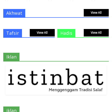
Akhwat
View All
Tafsir
Hadis
View All
View All
Iklan
iklan