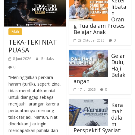
Keter
libata
n
Oran
g Tua dalam Proses
Belajar Anak
Fikih
TEKA-TEKI NIAT
0
29 Oktober 2025
PUASA
Gelar
8 Juni 2026
Redaksi
Dulu,
0
Haji
Belak
“Meninggalkan perkara
angan
haram (turūk), seperti zina,
0
17 Juli 2025
tidak membutuhkan niat
untuk dianggap sebagai
menjauhi larangan karena
Kara
mah
perbuatannya memang
dala
tidak terjadi. Namun, niat
m
diperlukan jika ingin
Perspektif Syariat:
mendapatkan pahala dari