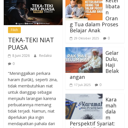
Keter
libata
n
Oran
g Tua dalam Proses
Belajar Anak
Fikih
TEKA-TEKI NIAT
0
29 Oktober 2025
PUASA
Gelar
8 Juni 2026
Redaksi
Dulu,
0
Haji
Belak
“Meninggalkan perkara
angan
haram (turūk), seperti zina,
0
17 Juli 2025
tidak membutuhkan niat
untuk dianggap sebagai
menjauhi larangan karena
Kara
mah
perbuatannya memang
dala
tidak terjadi. Namun, niat
m
diperlukan jika ingin
Perspektif Syariat:
mendapatkan pahala dari