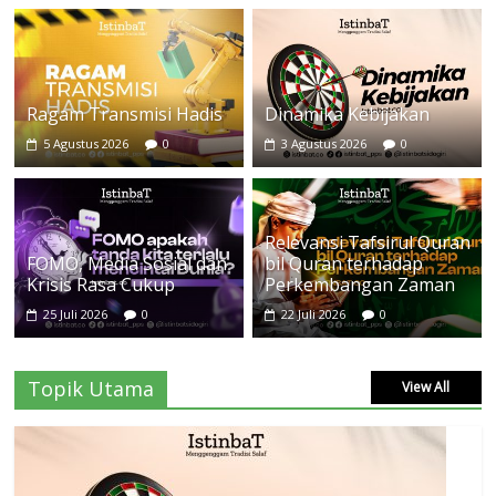
Ragam Transmisi Hadis
Dinamika Kebijakan
5 Agustus 2026
0
3 Agustus 2026
0
Relevansi Tafsirul Quran
FOMO, Media Sosial dan
bil Quran terhadap
Krisis Rasa Cukup
Perkembangan Zaman
25 Juli 2026
0
22 Juli 2026
0
Topik Utama
View All