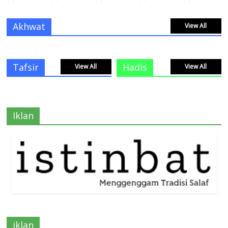
Akhwat
View All
Tafsir
Hadis
View All
View All
Iklan
iklan