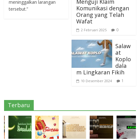
Menguji Klaim
meninggalkan larangan
Komunikasi dengan
tersebut.”
Orang yang Telah
Wafat
0
2 Februari 2025
Salaw
at
Koplo
dala
m Lingkaran Fikih
1
10 Desember 2024
Terbaru