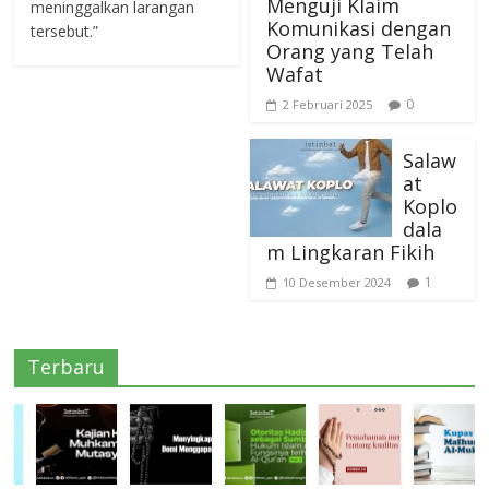
Menguji Klaim
meninggalkan larangan
Komunikasi dengan
tersebut.”
Orang yang Telah
Wafat
0
2 Februari 2025
Salaw
at
Koplo
dala
m Lingkaran Fikih
1
10 Desember 2024
Terbaru