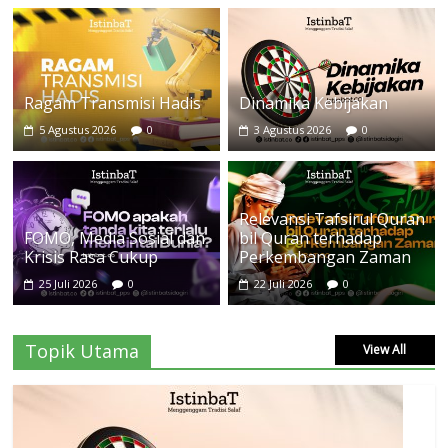
Ragam Transmisi Hadis
Dinamika Kebijakan
5 Agustus 2026
0
3 Agustus 2026
0
Relevansi Tafsirul Quran
FOMO, Media Sosial dan
bil Quran terhadap
Krisis Rasa Cukup
Perkembangan Zaman
25 Juli 2026
0
22 Juli 2026
0
Topik Utama
View All