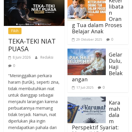
Keter
libata
n
Oran
g Tua dalam Proses
Belajar Anak
Fikih
TEKA-TEKI NIAT
0
29 Oktober 2025
PUASA
Gelar
8 Juni 2026
Redaksi
Dulu,
0
Haji
Belak
“Meninggalkan perkara
angan
haram (turūk), seperti zina,
0
17 Juli 2025
tidak membutuhkan niat
untuk dianggap sebagai
menjauhi larangan karena
Kara
mah
perbuatannya memang
dala
tidak terjadi. Namun, niat
m
diperlukan jika ingin
Perspektif Syariat:
mendapatkan pahala dari