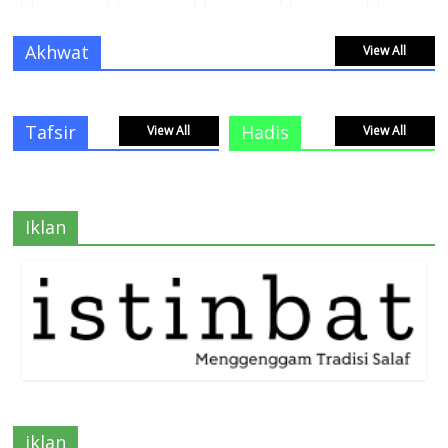
Akhwat
View All
Tafsir
Hadis
View All
View All
Iklan
iklan