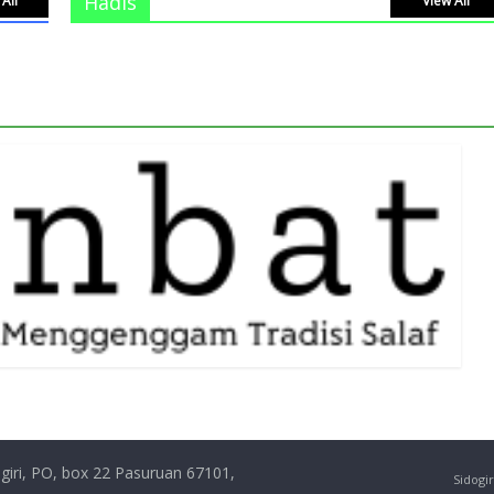
Hadis
All
View All
giri, PO, box 22 Pasuruan 67101,
Sidogir