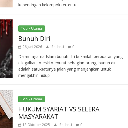
kepentingan kelompok tertentu.
Topik Utama
Bunuh Diri
26 Juni 2026
Redaksi
0
Dalam agama Islam bunuh diri bukanlah perbuatan yang
dilegalkan, meski menurut sebagian orang, bunuh diri
adalah satu-satunya jalan yang menjanjikan untuk
mengakhiri hidup.
Topik Utama
HUKUM SYARIAT VS SELERA
MASYARAKAT
13 Oktober 2025
Redaksi
0