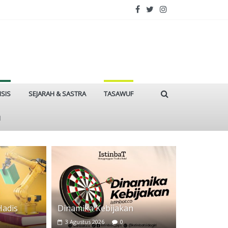
ISIS
SEJARAH & SASTRA
TASAWUF
I
Hadis
Dinamika Kebijakan
3 Agustus 2026
0