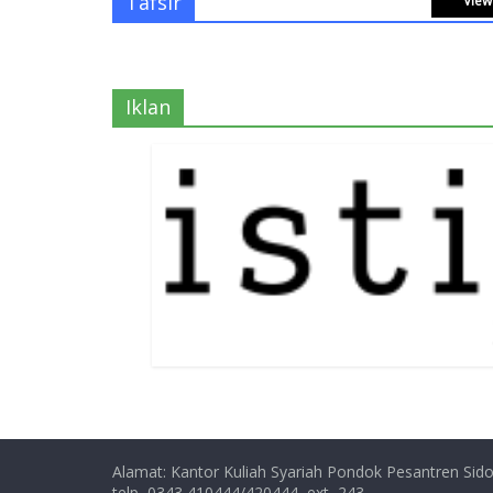
Tafsir
View 
Iklan
Alamat: Kantor Kuliah Syariah Pondok Pesantren Sido
telp, 0343 410444/420444, ext, 243,