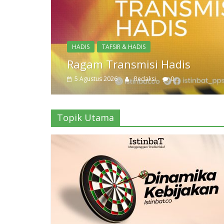
Topik Utama
Dinamika Kebijakan
3 Agustus 2026
Redaksi
0
Topik Utama