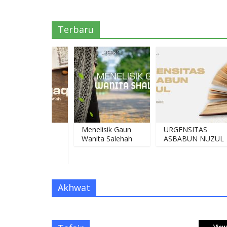
Terbaru
NSYIQAQ
Menelisik Gaun
URGENSITAS
MAT
Wanita Salehah
ASBABUN NUZUL
AH YANG
H
Akhwat