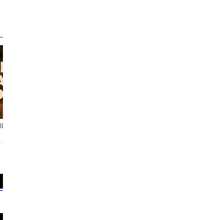
Memahami
Jejak Akhir Penista
AL-INSYIQA
Kaidah “اَلْأُمُوْرُ
Nabi
KALIMAT
بِاْلمَقَاصِدِ”
SUMPAH YA
INDAH