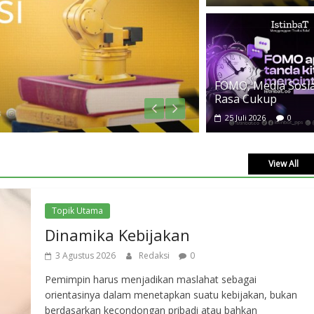
TASAWU
FOMO, Media Sosial
FOMO,
Rasa Cukup
25 Juli 2
25 Juli 2026
0
View All
Topik Utama
Dinamika Kebijakan
3 Agustus 2026
Redaksi
0
Pemimpin harus menjadikan maslahat sebagai
orientasinya dalam menetapkan suatu kebijakan, bukan
berdasarkan kecondongan pribadi atau bahkan