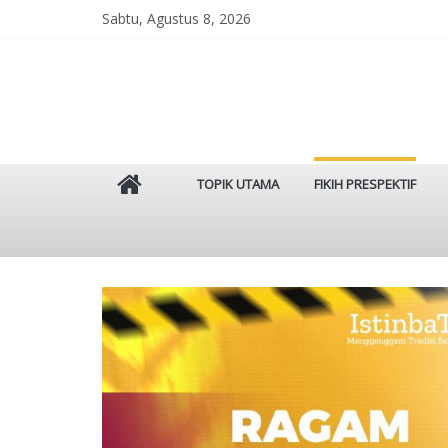
Skip
Sabtu, Agustus 8, 2026
to
content
Istinbat
TOPIK UTAMA
FIKIH PRESPEKTIF
Menggenggam
Tradisi
Salaf