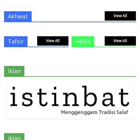
Akhwat
View All
Tafsir
Hadis
View All
View All
Iklan
iklan