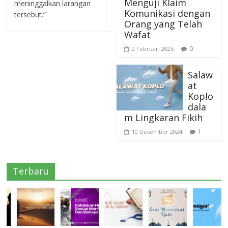
Menguji Klaim
meninggalkan larangan
Komunikasi dengan
tersebut.”
Orang yang Telah
Wafat
0
2 Februari 2025
Salaw
at
Koplo
dala
m Lingkaran Fikih
1
10 Desember 2024
Terbaru