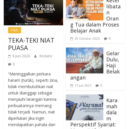
Keter
libata
n
Oran
g Tua dalam Proses
Belajar Anak
Fikih
TEKA-TEKI NIAT
0
29 Oktober 2025
PUASA
Gelar
8 Juni 2026
Redaksi
Dulu,
0
Haji
Belak
“Meninggalkan perkara
angan
haram (turūk), seperti zina,
0
17 Juli 2025
tidak membutuhkan niat
untuk dianggap sebagai
menjauhi larangan karena
Kara
mah
perbuatannya memang
dala
tidak terjadi. Namun, niat
m
diperlukan jika ingin
Perspektif Syariat:
mendapatkan pahala dari