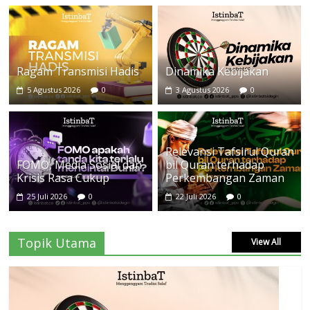
Ragam Transmisi Hadis
Dinamika Kebijakan
5 Agustus 2026
0
3 Agustus 2026
0
Relevansi Tafsirul Quran
FOMO, Media Sosial dan
bil Quran terhadap
Krisis Rasa Cukup
Perkembangan Zaman
25 Juli 2026
0
22 Juli 2026
0
Topik Utama
View All