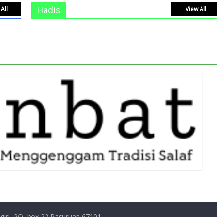
Hadis
All
View All
giri, PO, box 22 Pasuruan 67101,