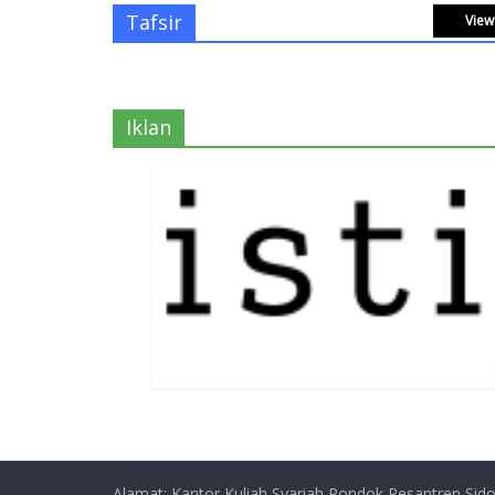
Tafsir
View 
Iklan
Alamat: Kantor Kuliah Syariah Pondok Pesantren Sido