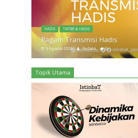
Topik Utama
Dinamika Kebijakan
3 Agustus 2026
Redaksi
0
Topik Utama