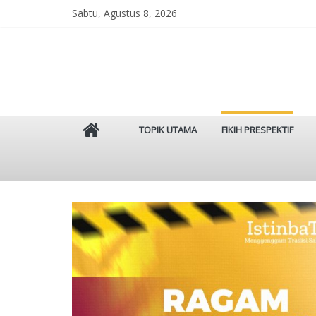
Skip
Sabtu, Agustus 8, 2026
to
content
Istinbat
TOPIK UTAMA
FIKIH PRESPEKTIF
Menggenggam
Tradisi
Salaf