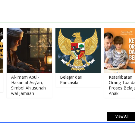
Al-Imam Abul-
Belajar dari
Keterlibatan
Hasan al-Asy’ari;
Pancasila
Orang Tua dalam
Simbol Ahlusunah
Proses Belajar
wal-Jamaah
Anak
View All