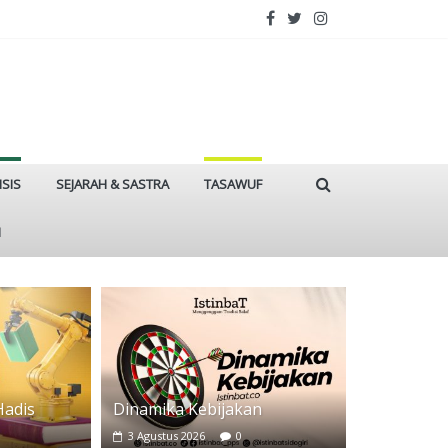
ISIS
SEJARAH & SASTRA
TASAWUF
I
Hadis
Dinamika Kebijakan
3 Agustus 2026
0