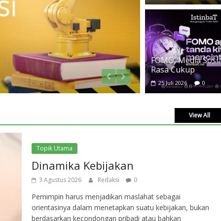
TASAWU
FOMO, Media Sosial
FOMO,
Rasa Cukup
25 Juli 2
25 Juli 2026
0
View All
Topik Utama
Dinamika Kebijakan
3 Agustus 2026
Redaksi
0
Pemimpin harus menjadikan maslahat sebagai
orientasinya dalam menetapkan suatu kebijakan, bukan
berdasarkan kecondongan pribadi atau bahkan