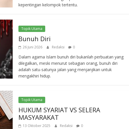
kepentingan kelompok tertentu.
Topik Utama
Bunuh Diri
26 Juni 2026
Redaksi
0
Dalam agama Islam bunuh diri bukanlah perbuatan yang
dilegalkan, meski menurut sebagian orang, bunuh diri
adalah satu-satunya jalan yang menjanjikan untuk
mengakhiri hidup.
Topik Utama
HUKUM SYARIAT VS SELERA
MASYARAKAT
13 Oktober 2025
Redaksi
0