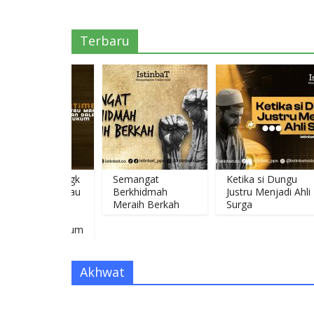
Terbaru
ertimbangk
Semangat
Ketika si Dungu
slahah atau
Berkhidmah
Justru Menjadi Ahli
adah yang
Meraih Berkah
Surga
nan dalam
tapan Hukum
Akhwat