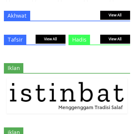
Akhwat
View All
Tafsir
Hadis
View All
View All
Iklan
iklan