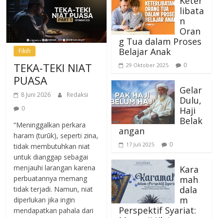
Keter
libata
n
Oran
g Tua dalam Proses
Belajar Anak
Fikih
TEKA-TEKI NIAT
0
29 Oktober 2025
PUASA
Gelar
8 Juni 2026
Redaksi
Dulu,
0
Haji
Belak
“Meninggalkan perkara
angan
haram (turūk), seperti zina,
0
17 Juli 2025
tidak membutuhkan niat
untuk dianggap sebagai
menjauhi larangan karena
Kara
mah
perbuatannya memang
dala
tidak terjadi. Namun, niat
m
diperlukan jika ingin
Perspektif Syariat:
mendapatkan pahala dari