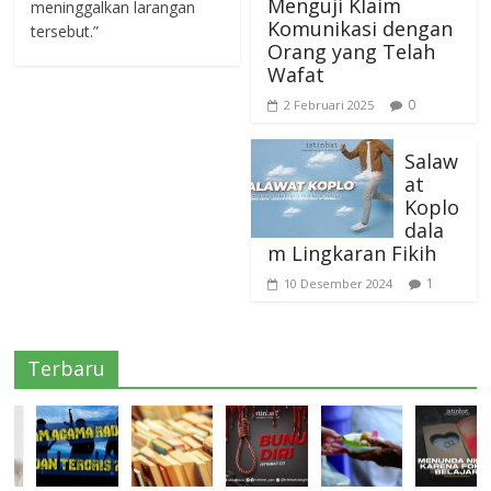
Menguji Klaim
meninggalkan larangan
Komunikasi dengan
tersebut.”
Orang yang Telah
Wafat
0
2 Februari 2025
Salaw
at
Koplo
dala
m Lingkaran Fikih
1
10 Desember 2024
Terbaru