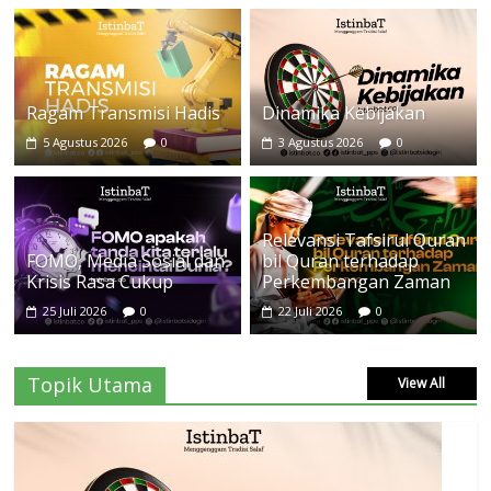
Ragam Transmisi Hadis
Dinamika Kebijakan
5 Agustus 2026
0
3 Agustus 2026
0
Relevansi Tafsirul Quran
FOMO, Media Sosial dan
bil Quran terhadap
Krisis Rasa Cukup
Perkembangan Zaman
25 Juli 2026
0
22 Juli 2026
0
Topik Utama
View All