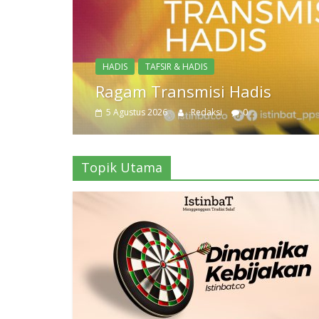
Topik Utama
Dinamika Kebijakan
3 Agustus 2026
Redaksi
0
Topik Utama