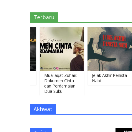
Terbaru
 Menyikapi
Muallaqat Zuhair:
Jejak Akhir Penista
M
Dokumen Cinta
Nabi
M
dan Perdamaian
L
Dua Suku
Akhwat