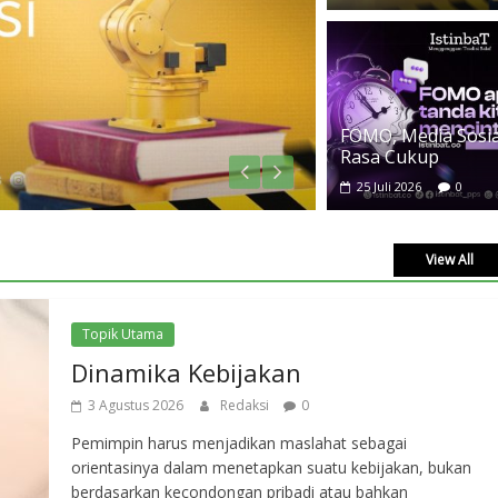
TASAWUF
FOMO, Media Sosial
FOMO, Media
Rasa Cukup
25 Juli 2026
Re
25 Juli 2026
0
View All
Topik Utama
Dinamika Kebijakan
3 Agustus 2026
Redaksi
0
Pemimpin harus menjadikan maslahat sebagai
orientasinya dalam menetapkan suatu kebijakan, bukan
berdasarkan kecondongan pribadi atau bahkan