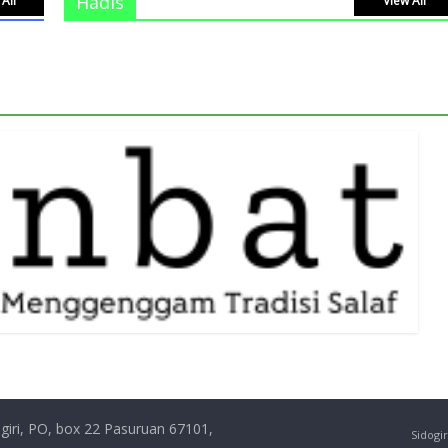
Hadis
All
View All
giri, PO, box 22 Pasuruan 67101,
Sidogir