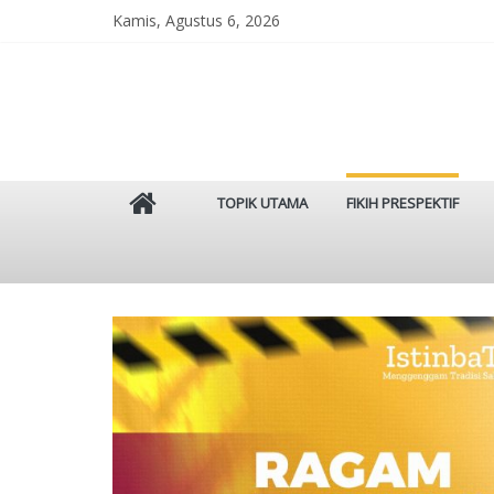
Skip
Kamis, Agustus 6, 2026
to
content
Istinbat
TOPIK UTAMA
FIKIH PRESPEKTIF
Menggenggam
Tradisi
Salaf