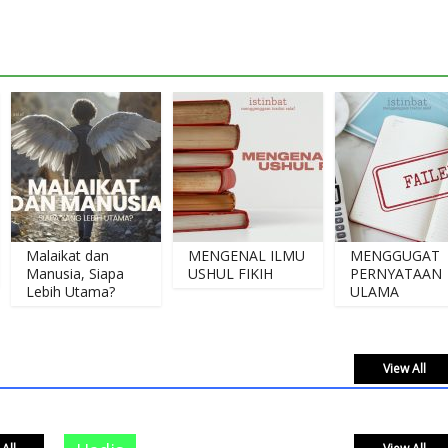
alaikat dan
MENGENAL ILMU
MENGGUGAT
anusia, Siapa
USHUL FIKIH
PERNYATAAN
ebih Utama?
ULAMA
View All