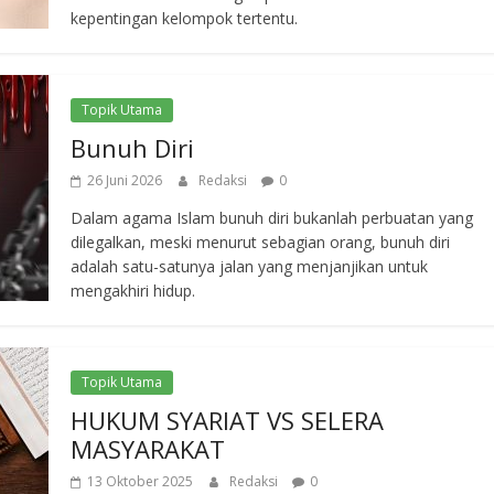
kepentingan kelompok tertentu.
Topik Utama
Bunuh Diri
26 Juni 2026
Redaksi
0
Dalam agama Islam bunuh diri bukanlah perbuatan yang
dilegalkan, meski menurut sebagian orang, bunuh diri
adalah satu-satunya jalan yang menjanjikan untuk
mengakhiri hidup.
Topik Utama
HUKUM SYARIAT VS SELERA
MASYARAKAT
13 Oktober 2025
Redaksi
0