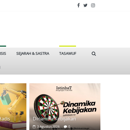
ISIS
SEJARAH & SASTRA
TASAWUF
I
Hadis
Dinamika Kebijakan
3 Agustus 2026
0