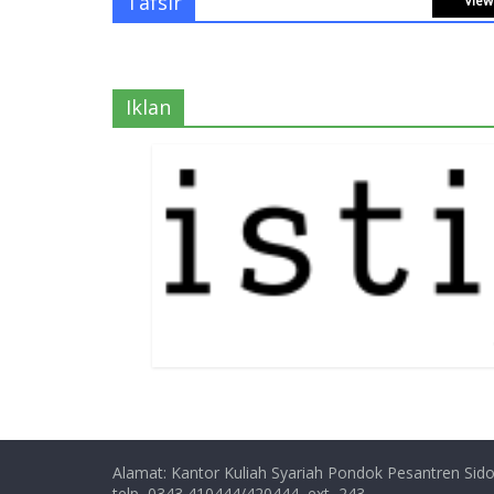
Tafsir
View 
Iklan
Alamat: Kantor Kuliah Syariah Pondok Pesantren Sido
telp, 0343 410444/420444, ext, 243,