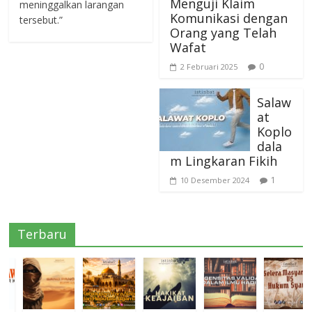
Menguji Klaim
meninggalkan larangan
Komunikasi dengan
tersebut.”
Orang yang Telah
Wafat
0
2 Februari 2025
Salaw
at
Koplo
dala
m Lingkaran Fikih
1
10 Desember 2024
Terbaru