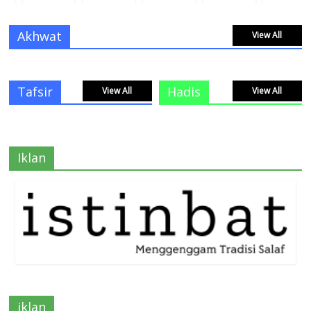
Akhwat
View All
Tafsir
Hadis
View All
View All
Iklan
iklan