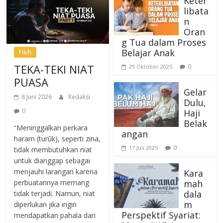
Keter
libata
n
Oran
g Tua dalam Proses
Belajar Anak
Fikih
TEKA-TEKI NIAT
0
29 Oktober 2025
PUASA
Gelar
8 Juni 2026
Redaksi
Dulu,
0
Haji
Belak
“Meninggalkan perkara
angan
haram (turūk), seperti zina,
0
17 Juli 2025
tidak membutuhkan niat
untuk dianggap sebagai
menjauhi larangan karena
Kara
mah
perbuatannya memang
dala
tidak terjadi. Namun, niat
m
diperlukan jika ingin
Perspektif Syariat:
mendapatkan pahala dari