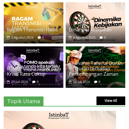
Ragam Transmisi Hadis
Dinamika Kebijakan
5 Agustus 2026
0
3 Agustus 2026
0
Relevansi Tafsirul Quran
FOMO, Media Sosial dan
bil Quran terhadap
Krisis Rasa Cukup
Perkembangan Zaman
25 Juli 2026
0
22 Juli 2026
0
Topik Utama
View All