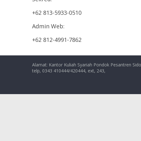
+62 813-5933-0510
Admin Web:
+62 812-4991-7862
Alamat: Kantor Kuliah Syariah Pondok Pesantren Sido
telp, 0343 410444/420444, ext, 243,