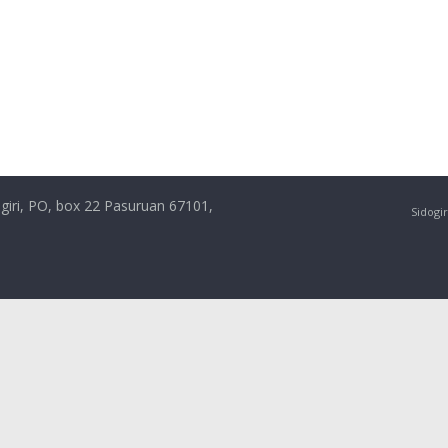
giri, PO, box 22 Pasuruan 67101,
Sidogir