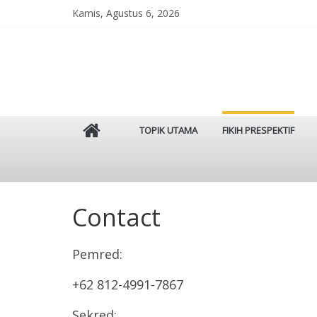
Skip
Kamis, Agustus 6, 2026
to
content
Istinbat
TOPIK UTAMA
FIKIH PRESPEKTIF
Menggenggam
Tradisi
Salaf
Contact
Pemred:
+62 812-4991-7867
Sekred: