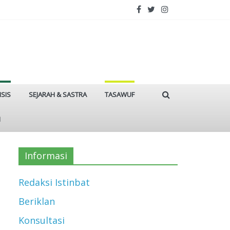
ISIS
SEJARAH & SASTRA
TASAWUF
I
Informasi
Redaksi Istinbat
Beriklan
Konsultasi