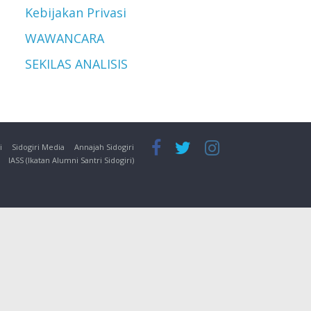
Kebijakan Privasi
WAWANCARA
SEKILAS ANALISIS
i
Sidogiri Media
Annajah Sidogiri
IASS (Ikatan Alumni Santri Sidogiri)