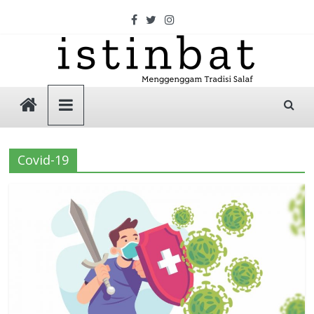
Skip
to
content
Istinbat
Menggenggam
Tradisi
Covid-19
Salaf