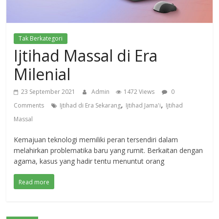
Tak Berkategori
Ijtihad Massal di Era
Milenial
23 September 2021
Admin
1472 Views
0
,
,
Comments
Ijtihad di Era Sekarang
Ijtihad Jama'i
Ijtihad
Massal
Kemajuan teknologi memiliki peran tersendiri dalam
melahirkan problematika baru yang rumit. Berkaitan dengan
agama, kasus yang hadir tentu menuntut orang
Read more