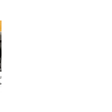
 Surga
Apapun Masalahnya, Komunikasi Solusi
26 November 2023
0