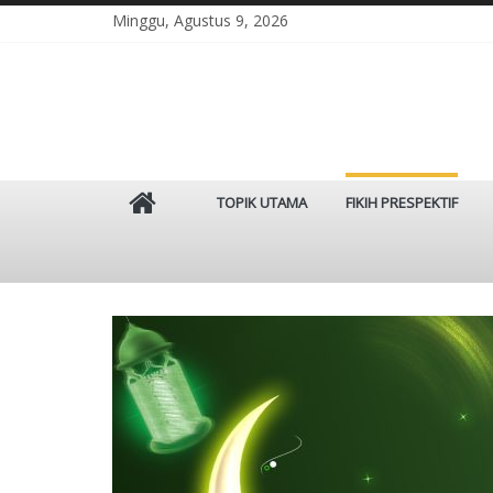
Skip
Minggu, Agustus 9, 2026
to
content
Istinbat
TOPIK UTAMA
FIKIH PRESPEKTIF
Menggenggam
Tradisi
Salaf