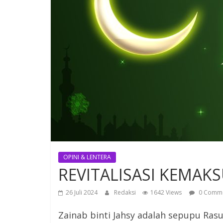
OPINI & LENTERA
REVITALISASI KEMA
26 Juli 2024
Redaksi
1642 Views
0 Comm
Zainab binti Jahsy adalah sepupu Ra