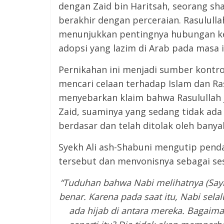
dengan Zaid bin Haritsah, seorang shahabat Rasulullah ﷺ
berakhir dengan perceraian. Rasulull
menunjukkan pentingnya hubungan ke
adopsi yang lazim di Arab pada masa i
Pernikahan ini menjadi sumber kontr
mencari celaan terhadap Islam dan Rasulullah Muham
menyebarkan klaim bahwa Rasulullah 
Zaid, suaminya yang sedang tidak ada
berdasar dan telah ditolak oleh banya
Syekh Ali ash-Shabuni mengutip pend
tersebut dan menvonisnya sebagai ses
“Tuduhan bahwa Nabi melihatnya (Sayi
benar.
Karena pada saat itu, Nabi sela
ada hijab di antara mereka. Bagaim