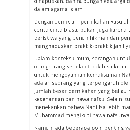
dihapuskan, dan hubungan keluarga d
dalam agama Islam.
Dengan demikian, pernikahan Rasulull
cerita cinta biasa, bukan juga karena
peristiwa yang penuh hikmah dan pent
menghapuskan praktik-praktik jahiliy
Dalam konteks umum, serangan untuk
orang-orang sebelah tidak bisa kita i
untuk mengoyahkan kemaksuman Nabi Muhammad ﷺ adalah 
adalah seorang yang terpengaruh ole
jumlah besar pernikahan yang beliau
kesenangan dan hawa nafsu. Selain it
menekankan bahwa Nabi Isa lebih m
Muhammad mengikuti hawa nafsunya
Namun, ada beberapa poin penting y