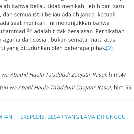
, dan semua istri beliau adalah janda, kecuali
pada saat menikah. Ini menunjukkan bahwa
lasan. Pernikahan
ip agama dan sosial, bukan semata-mata atas
ti yang dituduhkan oleh beberapa pihak.
[2]
wa Abathil Haula Ta’addudi Zaujatir-Rasul,
hlm
:
47
un wa Abatil Haula Ta’adduni Zaujatir-Rasul,
hlm
:
55
DHAN
EKSPEDISI BESAR YANG LAMA DITUNGGU
→