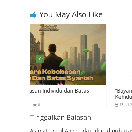
You May Also Like
u dan Batas
“Bayang–Bayang Sikap Walid d
Kehidupan Kita”
15 Juli 2025
0
Tinggalkan Balasan
Alamat email Anda tidak akan dipublika