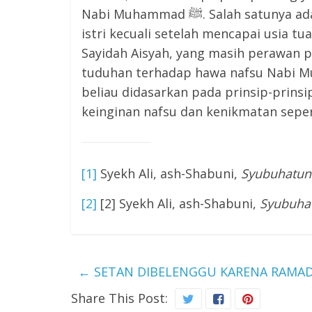
Nabi Muhammad ﷺ. Salah satunya adalah bahwa beliau tidak menikahi lebih dari satu
istri kecuali setelah mencapai usia tua
Sayidah Aisyah, yang masih perawan 
tuduhan terhadap hawa nafsu Nabi Muhammad ﷺ adalah tidak bera
beliau didasarkan pada prinsip-prins
keinginan nafsu dan kenikmatan seper
[1]
Syekh Ali, ash-Shabuni,
Syubuhatun 
[2]
[2] Syekh Ali, ash-Shabuni,
Syubuhat
←
SETAN DIBELENGGU KARENA RAMA
Share This Post: