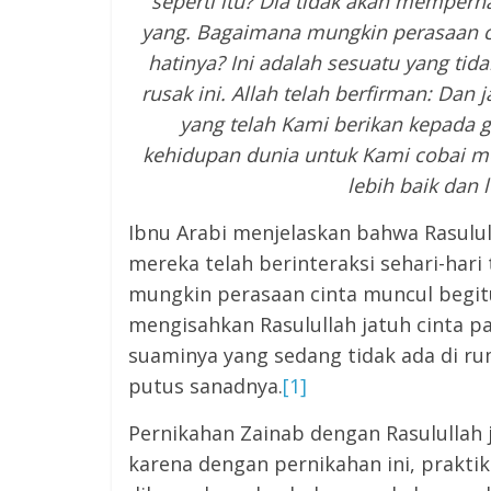
seperti itu? Dia tidak akan memperha
yang. Bagaimana mungkin perasaan c
hatinya? Ini adalah sesuatu yang tid
rusak ini. Allah telah berfirma
n:
Dan j
yang telah Kami berikan kepada 
kehidupan dunia untuk Kami cobai m
lebih baik dan 
Ibnu Arabi menjelaskan bahwa Rasulul
mereka telah berinteraksi sehari-har
mungkin perasaan cinta muncul begitu 
mengisahkan Rasulullah jatuh cinta p
suaminya yang sedang tidak ada di ruma
putus sanadnya.
[1]
Pernikahan Zainab dengan Rasulullah j
karena dengan pernikahan ini, prakti