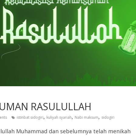
KSUMAN RASULULLAH
,
,
,
ents
istinbat sidogiri
kuliyah syariah
Nabi maksum
sidogiri
sulullah Muhammad dan sebelumnya telah menikah