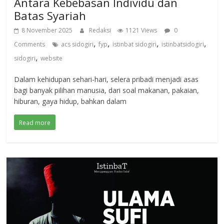
Antara Kebebasan Individu dan
Batas Syariah
8 November 2025
Redaksi
1121 Views
0
,
,
,
,
Comments
acs sidogiri
fyp
istinbat sidogiri
istinbatsidogiri
,
sidogiri
website
Dalam kehidupan sehari-hari, selera pribadi menjadi asas
bagi banyak pilihan manusia, dari soal makanan, pakaian,
hiburan, gaya hidup, bahkan dalam
Read more