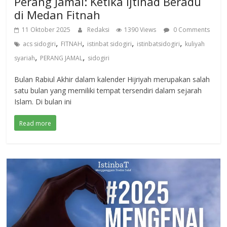
Perang Jamal: Ketika Ijtihad Beradu
di Medan Fitnah
11 Oktober 2025
Redaksi
1390 Views
0 Comments
,
,
,
,
acs sidogiri
FITNAH
istinbat sidogiri
istinbatsidogiri
kuliyah
,
,
syariah
PERANG JAMAL
sidogiri
Bulan Rabiul Akhir dalam kalender Hijriyah merupakan salah
satu bulan yang memiliki tempat tersendiri dalam sejarah
Islam. Di bulan ini
Read more