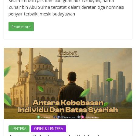
Selain Imruul Qais dan Nabighah adz-Dzubyani, nama
Zuhair bin Abu Sulma tercatat dalam deretan tiga nominasi
penyair terbaik, meski budayawan
Read more
LENTERA
OPINI & LENTERA