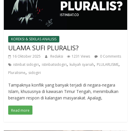
KOREKSI & SEKILAS ANALISIS
ULAMA SUFI PLURALIS?
16 Oktober 2025
Redaksi
1231 Views
0 Comments
,
,
,
,
istinbat sidogiri
istinbatsidogiri
kuliyah syariah
PLULARLISME
,
Pluralisme
sidogiri
Tampaknya konflik yang banyak terjadi di negara-negara
Islam, khususnya di kawasan Timur Tengah, menimbulkan
beragam respon di kalangan masyarakat. Apalagi,
Read more