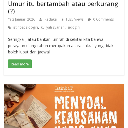
Umur itu bertambah atau berkurang
(?)
2 Januari 2026
Redaksi
1035 Views
0 Comments
,
,
istinbat sidogiri
kuliyah syariah
sidogiri
Seringkali, atau bahkan lumrah di sekitar kita bahwa
perayaan ulang tahun merupakan acara sakral yang tidak
boleh luput dari jadwal.
Read more