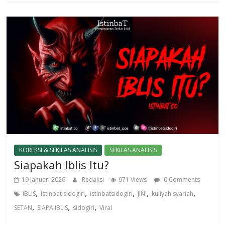
KOREKSI & SEKILAS ANALISIS
SEKILAS ANALISIS
Siapakah Iblis Itu?
19 Januari 2026
Redaksi
971 Views
0 Comments
,
,
,
,
,
IBLIS
istinbat sidogiri
istinbatsidogiri
JIN'
kuliyah syariah
,
,
,
SETAN
SIAPA IBLIS
sidogiri
Viral