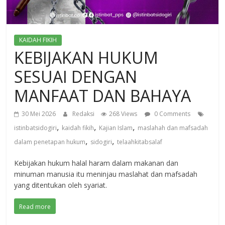
KAIDAH FIKIH
KEBIJAKAN HUKUM
SESUAI DENGAN
MANFAAT DAN BAHAYA
30 Mei 2026
Redaksi
268 Views
0 Comments
,
,
,
istinbatsidogiri
kaidah fikih
Kajian Islam
maslahah dan mafsadah
,
,
dalam penetapan hukum
sidogiri
telaahkitabsalaf
Kebijakan hukum halal haram dalam makanan dan
minuman manusia itu meninjau maslahat dan mafsadah
yang ditentukan oleh syariat.
Read more