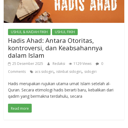
USHUL & KAIDAH FIKIH
USHUL FIKIH
Hadis Ahad: Antara Otoritas,
kontroversi, dan Keabsahannya
dalam Islam
25 Desember 2025
Redaksi
1129 Views
0
,
,
Comments
acs sidogiri
istinbat sidogiri
sidogiri
Hadis merupakan rujukan utama umat Islam setelah al-
Quran. Secara etimologi hadis berarti baru, kebalikan dari
qadim yang bermakna terdahulu, secara
Read more