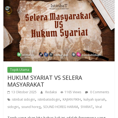
Topik Utama
HUKUM SYARIAT VS SELERA
MASYARAKAT
13 Oktober 2025
Redaksi
1165 Views
0 Comments
,
,
,
,
istinbat sidogiri
istinbatsidogiri
KAJIAN FIKIH
kuliyah syariah
,
,
,
,
sidogiri
sound horeg
SOUND HOREG HARAM
SYARIAT
Viral
Topik yang akan kita bahas kali ini adalah fenomena yang