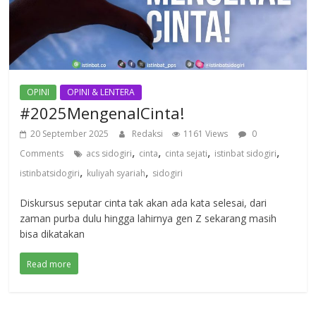
OPINI
OPINI & LENTERA
#2025MengenalCinta!
20 September 2025
Redaksi
1161 Views
0
,
,
,
,
Comments
acs sidogiri
cinta
cinta sejati
istinbat sidogiri
,
,
istinbatsidogiri
kuliyah syariah
sidogiri
Diskursus seputar cinta tak akan ada kata selesai, dari
zaman purba dulu hingga lahirnya gen Z sekarang masih
bisa dikatakan
Read more