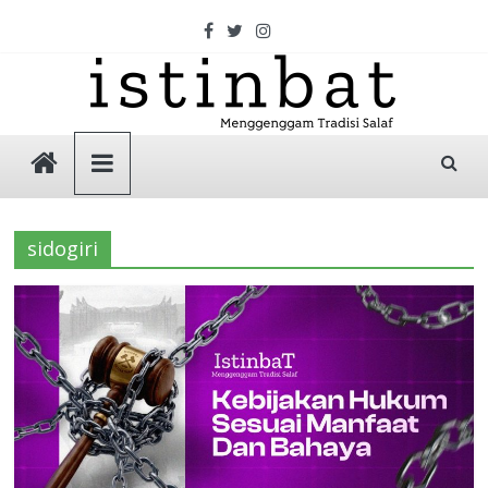
Skip
to
content
Istinbat
Menggenggam
Tradisi
sidogiri
Salaf