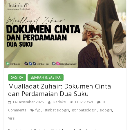
SASTRA
SEJARAH & SASTRA
Muallaqat Zuhair: Dokumen Cinta
dan Perdamaian Dua Suku
14 Desember 2025
Redaksi
1132 Views
0
,
,
,
,
Comments
fyp
istinbat sidogiri
istinbatsidogiri
sidogiri
Viral