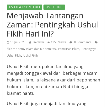
USHUL & KAIDAH FIKIH
USHUL FIKIH
Menjawab Tantangan
Zaman: Pentingkah Ushul
Fikih Hari Ini?
13 Juli 2025
Redaksi
1355 Views
0 Comments
,
,
,
fikih modern
Islam dan Modernitas
Pemikiran Islam
Pentingnya
,
Ushul Fikih
Ushul Fikih
Ushul Fikih merupakan fan ilmu yang
menjadi tonggak awal dari berbagai macam
hukum Islam. Ia laksana akar dari pepohonan
hukum Islam, mulai zaman Nabi hingga
kiamat nanti.
Ushul Fikih juga menjadi fan ilmu yang