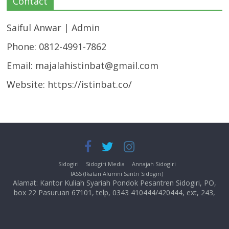
Contact
Saiful Anwar | Admin
Phone: 0812-4991-7862
Email:
majalahistinbat@gmail.com
Website: https://istinbat.co/
Sidogiri
Sidogiri Media
Annajah Sidogiri
IASS (Ikatan Alumni Santri Sidogiri)
Alamat: Kantor Kuliah Syariah Pondok Pesantren Sidogiri, PO,
box 22 Pasuruan 67101, telp, 0343 410444/420444, ext, 243,