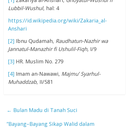
[1]
Zakariya al-Anshari,
Ghoyatul-Wushul fi
Lubbil-Wushul
, hal: 4
https://id.wikipedia.org/wiki/Zakaria_al-
Anshari
[2]
Ibnu Qudamah,
Raudhatun-Nazhir wa
Jannatul-Manazhir fi Ushulil-Fiqh,
I/9
[3]
HR. Muslim No. 279
[4]
Imam an-Nawawi,
Majmu’ Syarhul-
Muhaddzab
, II/581
←
Bulan Madu di Tanah Suci
“Bayang–Bayang Sikap Walid dalam