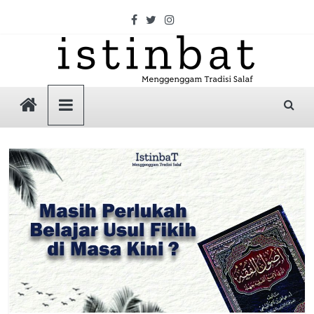
Skip
to
content
Istinbat
Menggenggam
Tradisi
Salaf