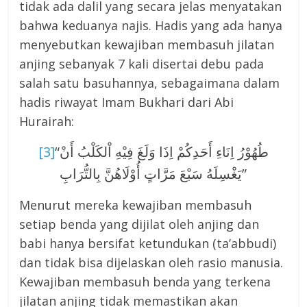
tidak ada dalil yang secara jelas menyatakan
bahwa keduanya najis. Hadis yang ada hanya
menyebutkan kewajiban membasuh jilatan
anjing sebanyak 7 kali disertai debu pada
salah satu basuhannya, sebagaimana dalam
hadis riwayat Imam Bukhari dari Abi
Hurairah:
[3]
“طُهُوْرُ اِنَاءِ أَحَدِكُمْ اِذَا وَلَغَ فِيْهِ اْلكَلْبُ أَنْ
يَغْسِلَهُ سَبْعَ مَرَّاتٍ أُوْلَاهُنَّ بِالتُّرَابِ”
Menurut mereka kewajiban membasuh
setiap benda yang dijilat oleh anjing dan
babi hanya bersifat ketundukan (ta’abbudi)
dan tidak bisa dijelaskan oleh rasio manusia.
Kewajiban membasuh benda yang terkena
jilatan anjing tidak memastikan akan