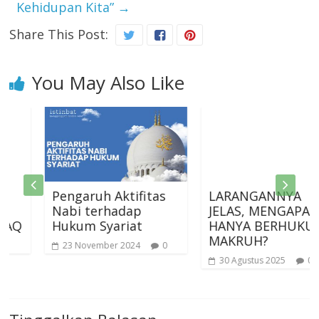
Kehidupan Kita”
→
Share This Post:
You May Also Like
Pengaruh Aktifitas
LARANGANNYA
Nabi terhadap
JELAS, MENGAPA
Hukum Syariat
HANYA BERHUKUM
MAKRUH?
23 November 2024
0
30 Agustus 2025
0