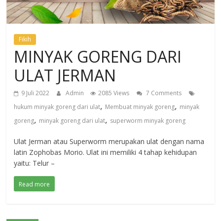
Fikih
MINYAK GORENG DARI
ULAT JERMAN
9 Juli 2022
Admin
2085 Views
7 Comments
,
,
hukum minyak goreng dari ulat
Membuat minyak goreng
minyak
,
,
goreng
minyak goreng dari ulat
superworm minyak goreng
Ulat Jerman atau Superworm merupakan ulat dengan nama
latin Zophobas Morio. Ulat ini memiliki 4 tahap kehidupan
yaitu: Telur –
Read more