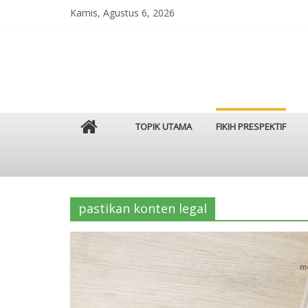
Skip
Kamis, Agustus 6, 2026
to
content
Istinbat
TOPIK UTAMA
FIKIH PRESPEKTIF
Menggenggam
Tradisi
Salaf
pastikan konten legal