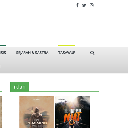
ISIS
SEJARAH & SASTRA
TASAWUF
I
iklan