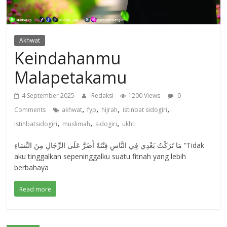
Akhwat
Keindahanmu
Malapetakamu
4 September 2025
Redaksi
1200 Views
0
,
,
,
,
Comments
akhwat
fyp
hijrah
istinbat sidogiri
,
,
,
istinbatsidogiri
muslimah
sidogiri
ukhti
مَا تَرَكْتُ بَعْدِي فِي النَّاسِ فِتْنَةً أَضَرَّ عَلَى الرِّجَالِ مِنَ النِّسَاءِ “Tidak
aku tinggalkan sepeninggalku suatu fitnah yang lebih
berbahaya
Read more