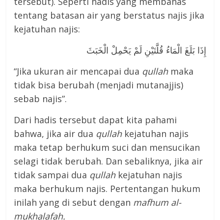
tersebut). Seperti hadis yang membahas
tentang batasan air yang berstatus najis jika
kejatuhan najis:
إِذَا بَلَغَ الْمَاءُ قُلَّتَيْنِ لَمْ يَحْمِلْ الْخَبَثَ
“Jika ukuran air mencapai dua
qullah
maka
tidak bisa berubah (menjadi mutanajjis)
sebab najis”.
Dari hadis tersebut dapat kita pahami
bahwa, jika air dua
qullah
kejatuhan najis
maka tetap berhukum suci dan mensucikan
selagi tidak berubah. Dan sebaliknya, jika air
tidak sampai dua
qullah
kejatuhan najis
maka berhukum najis. Pertentangan hukum
inilah yang di sebut dengan
mafhum al-
mukhalafah
.