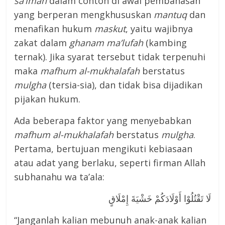
sa’imah
dalam contoh di awal pembahasan
yang berperan mengkhususkan
mantuq
dan
menafikan hukum
maskut
, yaitu wajibnya
zakat dalam
ghanam ma’lufah
(kambing
ternak). Jika syarat tersebut tidak terpenuhi
maka
mafhum al-mukhalafah
berstatus
mulgha
(tersia-sia), dan tidak bisa dijadikan
pijakan hukum.
Ada beberapa faktor yang menyebabkan
mafhum al-mukhalafah
berstatus
mulgha
.
Pertama, bertujuan mengikuti kebiasaan
atau adat yang berlaku, seperti firman Allah
subhanahu wa ta’ala:
لَا تَقْتُلُوْا أَوْلَادَكُمْ خَشْيَةَ إِمْلَاقٍ
“Janganlah kalian mebunuh anak-anak kalian