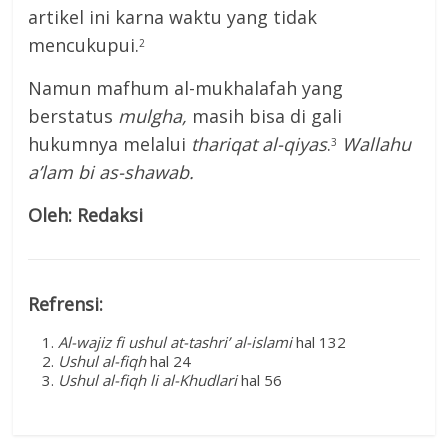
artikel ini karna waktu yang tidak
mencukupui.
2
Namun mafhum al-mukhalafah yang
berstatus
mulgha,
masih bisa di gali
hukumnya melalui
thariqat al-qiyas
.
Wallahu
3
a’lam bi as-shawab.
Oleh: Redaksi
Refrensi:
Al-wajiz fi ushul at-tashri’ al-islami
hal 132
Ushul al-fiqh
hal 24
Ushul al-fiqh li al-Khudlari
hal 56