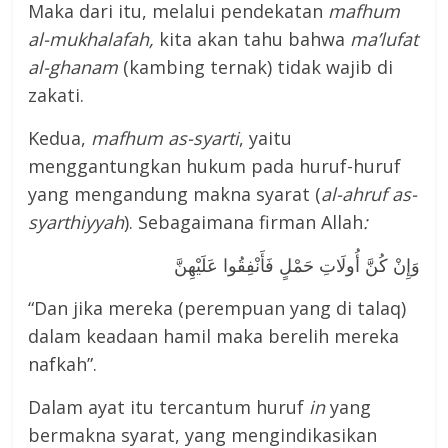
Maka dari itu, melalui pendekatan
mafhum
al-mukhalafah,
kita akan tahu bahwa
ma’lufat
al-ghanam
(kambing ternak) tidak wajib di
zakati.
Kedua,
mafhum as-syarti
, yaitu
menggantungkan hukum pada huruf-huruf
yang mengandung makna syarat (
al-ahruf as-
syarthiyyah
). Sebagaimana firman Allah
:
وَإِنْ كُنَّ أُولَاتِ حَمْلٍ فَأَنْفِقُوا عَلَيْهِنَّ
“Dan jika mereka (perempuan yang di talaq)
dalam keadaan hamil maka berelih mereka
nafkah”.
Dalam ayat itu tercantum huruf
in
yang
bermakna syarat, yang mengindikasikan