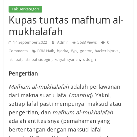
Tak Berkategori
Kupas tuntas mafhum al-
mukhalafah
14 September 2022
Admin
5683 Views
0
,
,
,
,
,
Comments
BBM Naik
bjorka
fyp
gontor
hacker bjorka
,
,
,
istinbat
istinbat sidogiri
kuliyah syariah
sidogiri
Pengertian
Mafhum al-mukhalafah
adalah perlawanan
dari makna suatu lafal (
mantuq
). Yakni,
setiap lafal pasti mempunyai maksud atau
pengertian, dan
m
afhum al-mukhalafah
adalah antitesisnya (pemahaman yang
bertentangan dengan maksud lafal