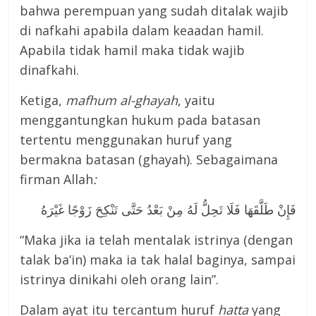
bahwa perempuan yang sudah ditalak wajib
di nafkahi apabila dalam keaadan hamil.
Apabila tidak hamil maka tidak wajib
dinafkahi.
Ketiga,
mafhum al-ghayah
, yaitu
menggantungkan hukum pada batasan
tertentu menggunakan huruf yang
bermakna batasan (ghayah). Sebagaimana
firman Allah
:
فَإِنْ طَلَّقَهَا فَلَا تَحِلُّ لَهُ مِنْ بَعْدُ حَتَّى تَنْكِحَ زَوْجًا غَيْرَهُ
“Maka jika ia telah mentalak istrinya (dengan
talak ba’in) maka ia tak halal baginya, sampai
istrinya dinikahi oleh orang lain”.
Dalam ayat itu tercantum huruf
hatta
yang