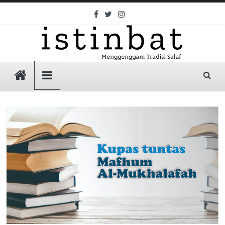
Skip
to
content
Istinbat
Menggenggam
Tradisi
Salaf