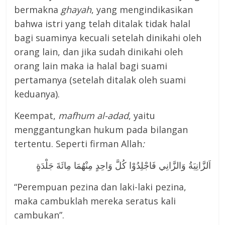
bermakna
ghayah
, yang mengindikasikan
bahwa istri yang telah ditalak tidak halal
bagi suaminya kecuali setelah dinikahi oleh
orang lain, dan jika sudah dinikahi oleh
orang lain maka ia halal bagi suami
pertamanya (setelah ditalak oleh suami
keduanya).
Keempat,
mafhum al-adad
, yaitu
menggantungkan hukum pada bilangan
tertentu. Seperti firman Allah
:
اَلزَّانِيَةُ وَالزَّانِي فَاجْلِدُوْا كُلَّ وَاحِدٍ مِنْهُمَا مِائَةَ جَلْدَةٍ
“Perempuan pezina dan laki-laki pezina,
maka cambuklah mereka seratus kali
cambukan”.