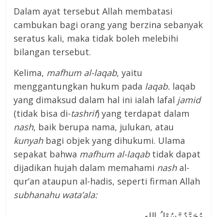
Dalam ayat tersebut Allah membatasi
cambukan bagi orang yang berzina sebanyak
seratus kali, maka tidak boleh melebihi
bilangan tersebut.
Kelima,
mafhum al-laqab
, yaitu
menggantungkan hukum pada
laqab.
laqab
yang dimaksud dalam hal ini ialah lafal
jamid
(tidak bisa di-
tashrif
) yang terdapat dalam
nash
, baik berupa nama, julukan, atau
kunyah
bagi objek yang dihukumi. Ulama
sepakat bahwa
mafhum al-laqab
tidak dapat
dijadikan hujah dalam memahami
nash
al-
qur’an ataupun al-hadis, seperti firman Allah
subhanahu wata’ala:
مُحَمَّدٌ رَّسُوْلُ اللهِ