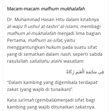
Macam-macam
mafhum mukhalafah
Dr. Muhammad Hasan Hitu dalam kitabnya
al-wajiz fi ushul at-tashri’ al-islami
, membagi
mafhum al-mukhalafah
menjadi lima bagian.
Pertama,
mafhum as-sifat
, yaitu
menggantungkan hukum pada suatu sifat
yang di sematkan dalam
nash
, seperti sabda
rasulullah
sallallahu alaihi wasallam:
فِي سَائِمَةِ الْغَنَمِ زَكَاةٌ
“Dalam kambing yang digembala terdapat
zakat (yang wajib di tunaikan)”.
Kata
sa’imah
(gembala)menjadi sifat bagi
kambing yang wajib ditunaikan zakatnya.