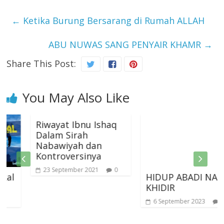
←
Ketika Burung Bersarang di Rumah ALLAH
ABU NUWAS SANG PENYAIR KHAMR
→
Share This Post:
You May Also Like
Riwayat Ibnu Ishaq
Dalam Sirah
Nabawiyah dan
Kontroversinya
23 September 2021
0
HIDUP ABADI NABI
KHIDIR
6 September 2023
0