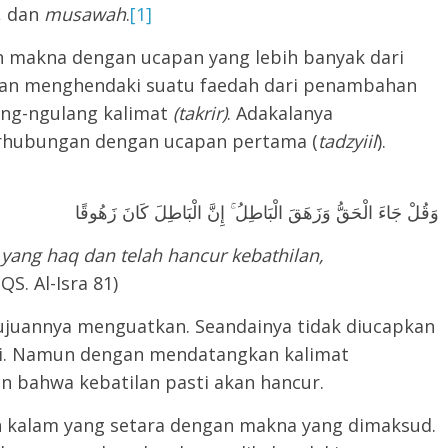
, dan
musawah
.
[1]
 makna dengan ucapan yang lebih banyak dari
ngan menghendaki suatu faedah dari penambahan
ang-ngulang kalimat
(takrir)
. Adakalanya
rhubungan dengan ucapan pertama (
tadzyiil
).
وَقُلْ جَاءَ الْحَقُّ وَزَهَقَ الْبَاطِلُ ۚ إِنَّ الْبَاطِلَ كَانَ زَهُوقًا
yang haq dan telah hancur kebathilan,
 (QS. Al-Isra 81)
juannya menguatkan. Seandainya tidak diucapkan
i. Namun dengan mendatangkan kalimat
 bahwa kebatilan pasti akan hancur.
kalam yang setara dengan makna yang dimaksud.