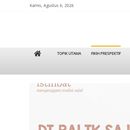
Skip
Kamis, Agustus 6, 2026
to
content
Istinbat
TOPIK UTAMA
FIKIH PRESPEKTIF
Menggenggam
Tradisi
Salaf