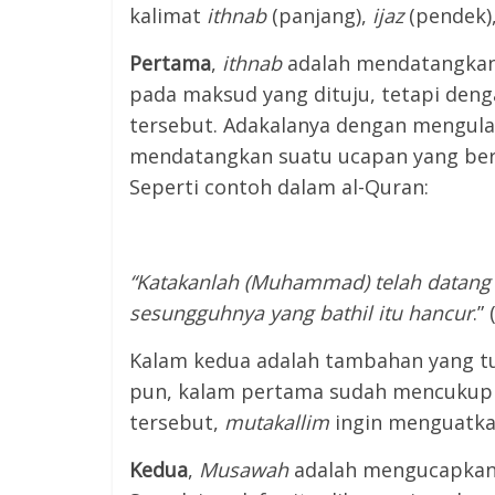
kalimat
ithnab
(panjang),
ijaz
(pendek)
Pertama
,
ithnab
adalah mendatangkan
pada maksud yang dituju, tetapi de
tersebut. Adakalanya dengan mengul
mendatangkan suatu ucapan yang be
Seperti contoh dalam al-Quran:
“Katakanlah (Muhammad) telah datang 
sesungguhnya yang bathil itu hancur
.”
Kalam kedua adalah tambahan yang tu
pun, kalam pertama sudah mencukup
tersebut,
mutakallim
ingin menguatkan
Kedua
,
Musawah
adalah mengucapkan 