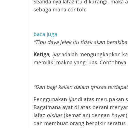
Seandainya lafaz itu dikurangi, maka
sebagaimana contoh:
baca juga
“Tipu daya jelek itu tidak akan berakib
Ketiga
,
ijaz
adalah mengungkapkan kata-
memiliki makna yang luas. Contohnya 
“Dan bagi kalian dalam qhisas terdapat
Penggunakan
ijaz
di atas merupakan sa
Bagaimana ayat di atas berani menyan
lafaz
qishas
(kematian) dengan
hayat
(
dan membuat orang berpikir seratus