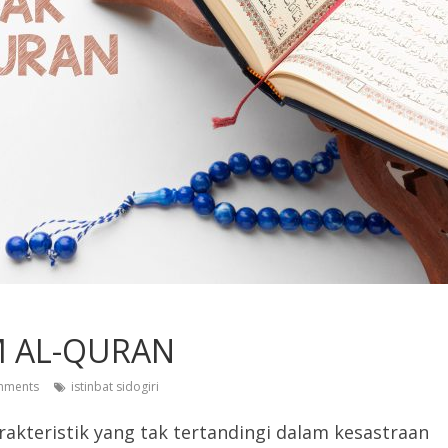
AM AL-QURAN
mments
istinbat sidogiri
akteristik yang tak tertandingi dalam kesastraan