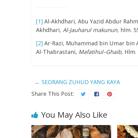
[1]
Al-Akhdhari, Abu Yazid Abdur Rah
Akhdhari,
Al-
J
auharul makunun
, hlm. 5
[2]
Ar-Razi, Muhammad bin Umar bin Al-
Al-Thabrastani,
Mafatihul
–
Ghaib
, Hlm.
←
SEORANG ZUHUD YANG KAYA
Share This Post:
You May Also Like