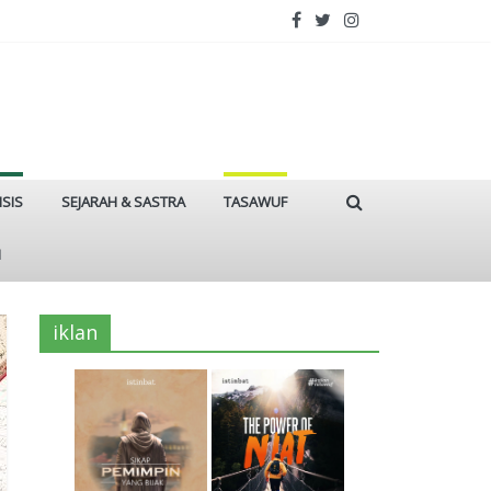
ISIS
SEJARAH & SASTRA
TASAWUF
I
iklan