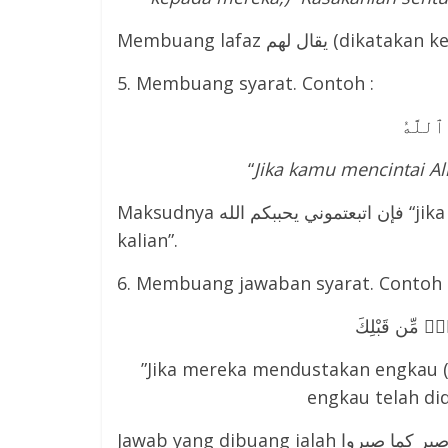
Membuang lafaz يقال لهم 
5. Membuang syarat. Contoh :
ٱللَّهُ
“
Jika kamu mencintai All
Maksudnya فإن اتبعتموني يحببكم الله “jika kalian mengikutiku maka Allah akan mencintai
kalian”.
6. Membuang jawaban syarat. Contoh 
”Jika mereka mendustakan engkau 
engkau telah did
Jawab yang dibuang ialah  كما صبروا