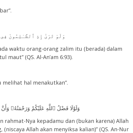
bar”.
وَلَوْ تَرَىٰٓ إِذِ ٱلظَّـٰلِمُونَ فِى غ
ada waktu orang-orang zalim itu (berada) dalam
ul maut” (QS. Al-An’am 6:93).
 melihat hal menakutkan”.
وَلَوْلَا فَضْلُ ٱللَّهِ عَلَيْكُمْ وَرَحْمَتُهُۥ وَأ
an rahmat-Nya kepadamu dan (bukan karena) Allah
(niscaya Allah akan menyiksa kalian)” (QS. An-Nur