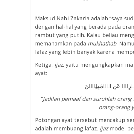
Maksud Nabi Zakaria adalah “saya su
dengan hal-hal yang berada pada oran
rambut yang putih. Kalau beliau meng
memahamkan pada
mukhathab
. Nam
lafaz yang lebih banyak karena mempe
Ketiga,
ijaz
, yaitu mengungkapkan makn
ayat:
رِضۡ عَنِ الۡجٰهِلِيۡنَ‏
“
Jadilah pemaaf dan suruhlah orang 
orang-orang 
Potongan ayat tersebut mencakup sem
adalah membuang lafaz.
Ijaz
model beg