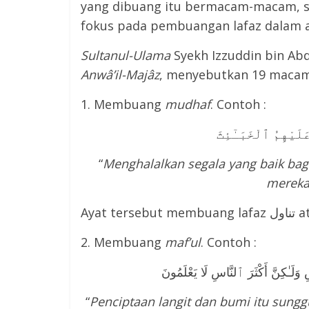
yang dibuang itu bermacam-macam, 
fokus pada pembuangan lafaz dalam a
Sult
a
nul-Ulama
Syekh Izzuddin bin Ab
Anwâ’il-Majâz
, menyebutkan 19 macam
1. Membuang
mudh
a
f
. Contoh :
“
Menghalalkan segala yang baik ba
merek
2. Membuang
maf’ul
. Contoh :
لَـٰكِنَّ أَكْثَرَ ٱلنَّاسِ لَا يَعْلَمُونَ
“
Penciptaan langit dan bumi itu sungg