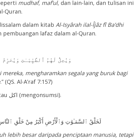
seperti
mudh
a
f
,
maf’ul
, dan lain-lain, dan tulisan ini
l-Quran.
dissalam dalam kitab
Al-Isyârah ilal-Îjâz fî Ba’dhi
 pembuangan lafaz dalam al-Quran.
وَيُحِلُّ لَهُمُ ٱلطَّيِّبَـٰتِ وَيُحَرِّمُ عَلَيْهِمُ ٱلْخَبَـٰٓئِثَ
gi mereka, mengharamkan segala yang buruk bagi
a
.” (QS. Al-A’raf 7:157)
Ayat tersebut membuang lafaz تناول atau اكل (mengonsumsi).
لَخَلْقُ ٱلسَّمَـٰوَٰتِ وَٱلْأَرْضِ أَكْبَرُ مِنْ خَلْقِ ٱلنَّاسِ وَ
uh lebih besar daripada penciptaan manusia, tetapi