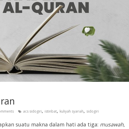
uran
,
,
,
omments
acs sidogiri
istinbat
kuliyah syariah
sidogiri
pkan suatu makna dalam hati ada tiga:
musawah
,