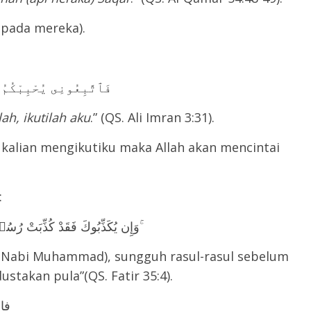
(dikatakan kepada mereka).
فَٱتَّبِعُونِى يُحْبِبْكُمُ 
ah, ikutilah aku
.” (QS. Ali Imran 3:31).
:
وَإِن يُكَذِّبُوكَ فَقَدْ كُذِّبَتْ رُسُلٌۭ مِّن قَبْلِكَ ۚ
(Nabi Muhammad), sungguh rasul-rasul sebelum
ustakan pula”(QS. Fatir 35:4).
فاصبر