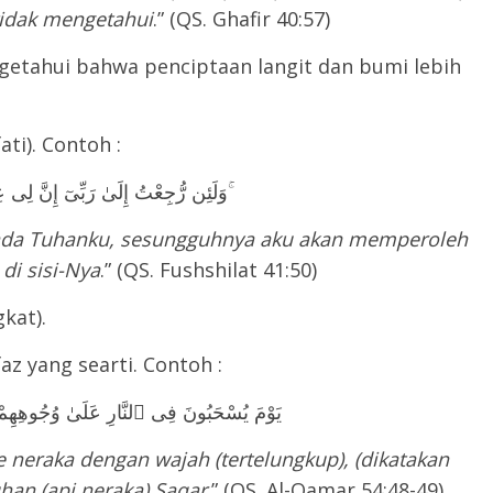
idak mengetahui
.” (QS. Ghafir 40:57)
etahui bahwa penciptaan langit dan bumi lebih
ati). Contoh :
وَلَئِن رُّجِعْتُ إِلَىٰ رَبِّىٓ إِنَّ لِى عِندَهُۥ لَلْحُسْنَىٰ ۚ
epada Tuhanku, sesungguhnya aku akan memperoleh
di sisi-Nya
.” (QS. Fushshilat 41:50)
az المنزلة (pangkat).
 قيل, يقولون, atau lafaz yang searti. Contoh :
يَوْمَ يُسْحَبُونَ فِى ٱلنَّارِ عَلَىٰ وُجُوهِه
ke neraka dengan wajah (tertelungkup), (dikatakan
han (api neraka) Saqar
.” (QS. Al-Qamar 54:48-49).