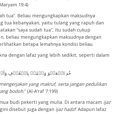
Maryam 19:4)
dah tua”. Beliau mengungkapkan maksudnya
g tua kebanyakan, yaitu tulang yang rapuh dan
atakan “saya sudah tua”, itu sudah cukup
un, beliau mengungkapkan maksudnya dengan
rlihatkan betapa lemahnya kondisi beliau.
a dengan lafaz yang lebih sedikit, seperti dalam
خُذِ الۡعَفۡوَ وَاۡمُرۡ بِالۡعُرۡفِ وَاَعۡ
mengerjakan yang makruf, serta jangan pedulikan
yang bodoh
.” (Al-A’raf 7:199)
ua budi pekerti yang mulia. Di antara macam
ijaz
ini disebut juga dengan
ijaz hadzf
. Adapun lafaz