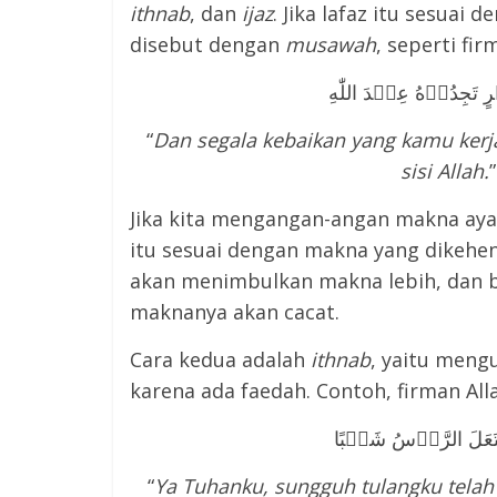
ithnab
, dan
ijaz
. Jika lafaz itu sesuai
disebut dengan
musawah
, seperti fir
“
Dan segala kebaikan yang kamu ker
sisi Allah.
Jika kita mengangan-angan makna ayat
itu sesuai dengan makna yang dikehend
akan menimbulkan makna lebih, dan bil
maknanya akan cacat.
Cara kedua adalah
ithnab
, yaitu meng
karena ada faedah. Contoh, firman All
تَعَلَ الرَّاۡسُ شَيۡبًا
“
Ya Tuhanku, sungguh tulangku telah