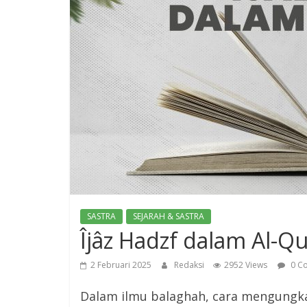
SASTRA
SEJARAH & SASTRA
Îjâz Hadzf dalam Al-Q
2 Februari 2025
Redaksi
2952 Views
0 C
Dalam ilmu balaghah, cara mengungka