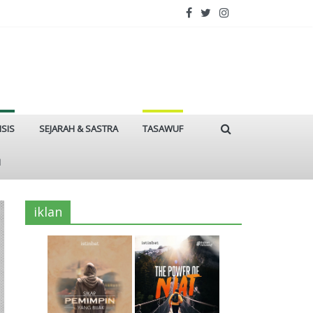
ISIS
SEJARAH & SASTRA
TASAWUF
I
iklan