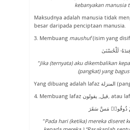
kebanyakan manusia t
Maksudnya adalah manusia tidak meng
besar daripada penciptaan manusia.
3. Membuang
maushuf
(isim yang disif
“
Jika (ternyata) aku dikembalikan k
(pangkat) yang bagus 
Yang dibuang adalah laf
4. Membuang lafaz
ِمْ ذُوقُوا۟ مَسَّ سَقَرَ
“
Pada hari (ketika) mereka diseret 
kepada mereka,) “Rasakanlah sentu