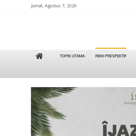
Skip
Jumat, Agustus 7, 2026
to
content
Istinbat
TOPIK UTAMA
FIKIH PRESPEKTIF
Menggenggam
Tradisi
Salaf