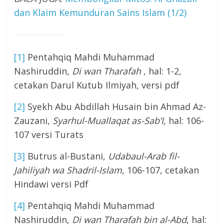
dan Klaim Kemunduran Sains Islam (1/2)
[1]
Pentahqiq Mahdi Muhammad
Nashiruddin,
Di wan Tharafah
, hal: 1-2,
cetakan Darul Kutub Ilmiyah, versi pdf
[2]
Syekh Abu Abdillah Husain bin Ahmad Az-
Zauzani,
Syarhul-Muallaqat as-Sab’I,
hal: 106-
107 versi Turats
[3]
Butrus al-Bustani,
Udabaul-Arab fil-
Jahiliyah wa Shadril-Islam
, 106-107, cetakan
Hindawi versi Pdf
[4]
Pentahqiq Mahdi Muhammad
Nashiruddin,
Di wan Tharafah bin al-Abd
, hal: