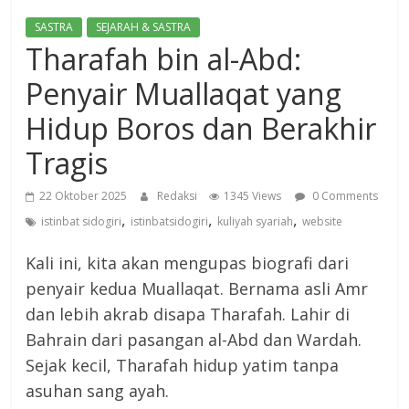
SASTRA
SEJARAH & SASTRA
Tharafah bin al-Abd:
Penyair Muallaqat yang
Hidup Boros dan Berakhir
Tragis
22 Oktober 2025
Redaksi
1345 Views
0 Comments
,
,
,
istinbat sidogiri
istinbatsidogiri
kuliyah syariah
website
Kali ini, kita akan mengupas biografi dari
penyair kedua Muallaqat. Bernama asli Amr
dan lebih akrab disapa Tharafah. Lahir di
Bahrain dari pasangan al-Abd dan Wardah.
Sejak kecil, Tharafah hidup yatim tanpa
asuhan sang ayah.