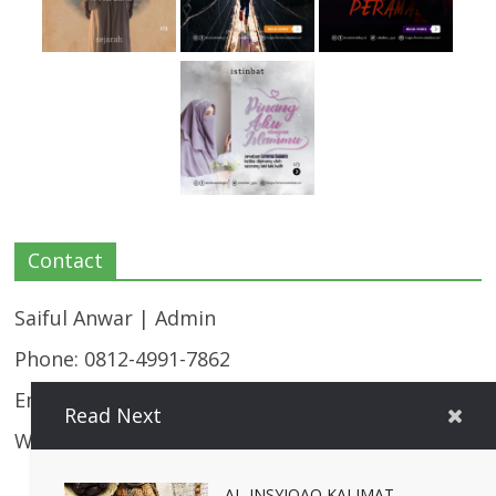
Contact
Saiful Anwar | Admin
Phone: 0812-4991-7862
Email:
majalahistinbat@gmail.com
Read Next
Website: https://istinbat.co/
AL-INSYIQAQ KALIMAT