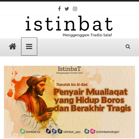
Skip
to
content
Istinbat
Menggenggam
Tradisi
Salaf