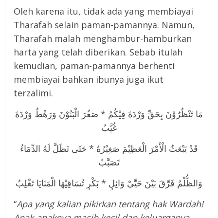
Oleh karena itu, tidak ada yang membiayai
Tharafah selain paman-pamannya. Namun,
Tharafah malah menghambur-hamburkan
harta yang telah diberikan. Sebab itulah
kemudian, paman-pamannya berhenti
membiayai bahkan ibunya juga ikut
terzalimi.
مَا تَنْظُرُوْنَ بِحَقِّ وَرْدَةَ فِيْكُمُ * صَغُرَ الْبَنُوْنَ وَرَهْطُ وَرْدَةَ
غُيَّبُ
قَدْ يَبْعَثُ الْأَمْرَ الْعَظِيْمَ صَغِيْرُهُ * حَتّٰى تَظَلَّ لَهُ الدِّمَاءُ
تَصَبَّبُ
وَالظُّلْمُ فَرَّقَ بَيْنَ حَيَّيْ وَائِلٍ * بَكْرٍ تُسَاقِيْهَا الْمَنَايَا تَغْلِبُ
“
Apa yang kalian pikirkan tentang hak Wardah!
Anak-anaknya masih kecil dan keluarganya