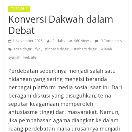
TASAWUF
Konversi Dakwah dalam
Debat
1 November 2025
Redaksi
960 Views
0 Comments
,
,
,
,
acs sidogiri
fyp
istinbat sidogiri
istinbatsidogiri
kuliyah
,
syariah
website
Perdebatan sepertinya menjadi salah satu
hidangan yang sering mengisi beranda
berbagai platform media sosial saat ini. Dari
beragam diskusi yang disuguhkan, tema
seputar keagamaan memperoleh
antusiasme tinggi dari masyarakat. Namun,
jika pembahasan agama diangkat ke dalam
ruang perdebatan maka urusannya menjadi