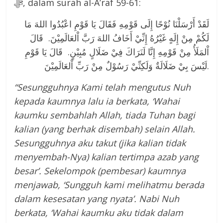
ﷻ, dalam surah al-A’raf 59-61:
لَقَدْ أَرْسَلْنَا نُوْحًا إِلَى قَوْمِهِ فَقَالَ يَا قَوْمِ اعْبُدُوا اللهَ مَا
لَكُمْ مِنْ إِلَهٍ غَيْرُهُ إِنِّيْ أَخَافُ اللهَ رَبَّ اْلعَالَمِيْنَ. قَالَ
اْلمَلَأُ مِنْ قَوْمِهِ إِنَّا لَنَرَاكَ فِيْ ضَلَالٍ مُبِيْنٍ. قَالَ يَا قَوْمِ
لَيْسَ بِيْ ضَلَالَةٌ وَلَكِنِّيْ رَسُوْلٌ مِنْ رَبِّ اْلعَالَمِيْنَ.
“Sesungguhnya Kami telah mengutus Nuh
kepada kaumnya lalu ia berkata, ‘Wahai
kaumku sembahlah Allah, tiada Tuhan bagi
kalian (yang berhak disembah) selain Allah.
Sesungguhnya aku takut (jika kalian tidak
menyembah-Nya) kalian tertimpa azab yang
besar’. Sekelompok (pembesar) kaumnya
menjawab, ‘Sungguh kami melihatmu berada
dalam kesesatan yang nyata’. Nabi Nuh
berkata, ‘Wahai kaumku aku tidak dalam