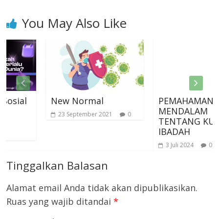
You May Also Like
l
New Normal
PEMAHAMAN
MENDALAM
23 September 2021
0
TENTANG KUALITA
IBADAH
3 Juli 2024
0
Tinggalkan Balasan
Alamat email Anda tidak akan dipublikasikan.
Ruas yang wajib ditandai
*