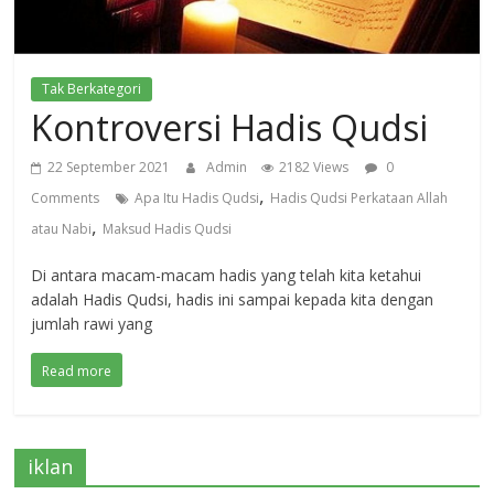
Tak Berkategori
Kontroversi Hadis Qudsi
22 September 2021
Admin
2182 Views
0
,
Comments
Apa Itu Hadis Qudsi
Hadis Qudsi Perkataan Allah
,
atau Nabi
Maksud Hadis Qudsi
Di antara macam-macam hadis yang telah kita ketahui
adalah Hadis Qudsi, hadis ini sampai kepada kita dengan
jumlah rawi yang
Read more
iklan