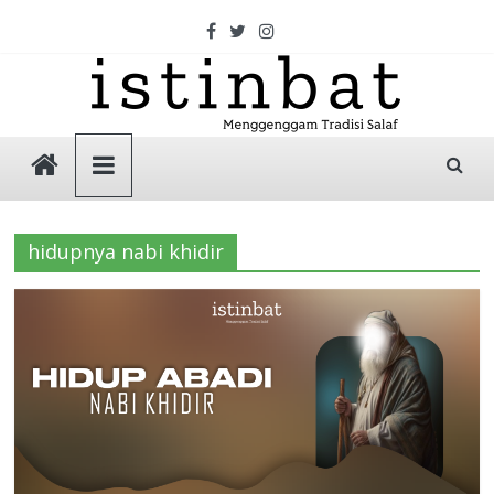
Skip
to
content
Istinbat
Menggenggam
Tradisi
hidupnya nabi khidir
Salaf