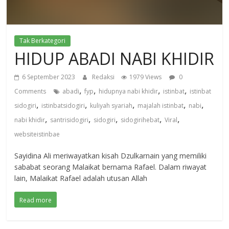
Tak Berkategori
HIDUP ABADI NABI KHIDIR
6 September 2023
Redaksi
1979 Views
0
,
,
,
,
Comments
abadi
fyp
hidupnya nabi khidir
istinbat
istinbat
,
,
,
,
,
sidogiri
istinbatsidogiri
kuliyah syariah
majalah istinbat
nabi
,
,
,
,
,
nabi khidir
santrisidogiri
sidogiri
sidogirihebat
Viral
websiteistinbae
Sayidina Ali meriwayatkan kisah Dzulkarnain yang memiliki
sababat seorang Malaikat bernama Rafael. Dalam riwayat
lain, Malaikat Rafael adalah utusan Allah
Read more