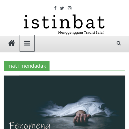
Skip
to
content
Istinbat
Menggenggam
Tradisi
mati mendadak
Salaf