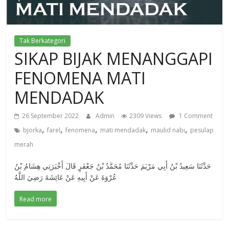
Tak Berkategori
SIKAP BIJAK MENANGGAPI
FENOMENA MATI
MENDADAK
26 September 2022
Admin
2309 Views
1 Comment
,
,
,
,
,
bjorka
farel
fenomena
mati mendadak
maulid nabi
pesulap
merah
حَدَّثَنَا سَعِيدُ بْنُ أَبِي مَرْيَمَ حَدَّثَنَا مُحَمَّدُ بْنُ جَعْفَرٍ قَالَ أَخْبَرَنِي هِشَامُ بْنُ
عُرْوَةَ عَنْ أَبِيهِ عَنْ عَائِشَةَ رَضِيَ اللَّهُ
Read more