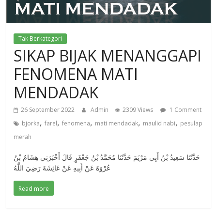
Tak Berkategori
SIKAP BIJAK MENANGGAPI
FENOMENA MATI
MENDADAK
26 September 2022
Admin
2309 Views
1 Comment
,
,
,
,
,
bjorka
farel
fenomena
mati mendadak
maulid nabi
pesulap
merah
حَدَّثَنَا سَعِيدُ بْنُ أَبِي مَرْيَمَ حَدَّثَنَا مُحَمَّدُ بْنُ جَعْفَرٍ قَالَ أَخْبَرَنِي هِشَامُ بْنُ
عُرْوَةَ عَنْ أَبِيهِ عَنْ عَائِشَةَ رَضِيَ اللَّهُ
Read more