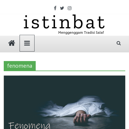
Skip
to
content
Istinbat
Menggenggam
Tradisi
fenomena
Salaf