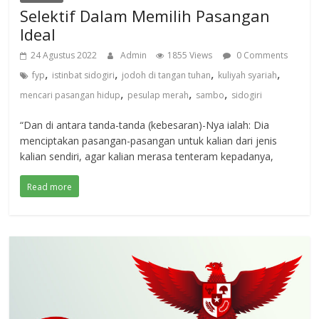
Selektif Dalam Memilih Pasangan
Ideal
24 Agustus 2022
Admin
1855 Views
0 Comments
,
,
,
,
fyp
istinbat sidogiri
jodoh di tangan tuhan
kuliyah syariah
,
,
,
mencari pasangan hidup
pesulap merah
sambo
sidogiri
“Dan di antara tanda-tanda (kebesaran)-Nya ialah: Dia
menciptakan pasangan-pasangan untuk kalian dari jenis
kalian sendiri, agar kalian merasa tenteram kepadanya,
Read more