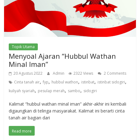
Topik Utama
Menyoal Ajaran “Hubbul Wathan
Minal Iman”
20 Agustus 2022
Admin
2322 Views
2 Comments
,
,
,
,
,
Cinta tanah air
fyp
hubbul wathon
istinbat
istinbat sidogiri
,
,
,
kuliyah syariah
pesulap merah
sambo
sidogiri
Kalimat “hubbul wathan minal iman” akhir-akhir ini kembali
digaungkan di telinga masyarakat. Kalimat ini berarti cinta
tanah air bagian dari
Read more