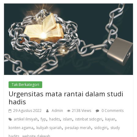
Tak Berkategori
Urgensitas mata rantai dalam studi
hadis
29 Agustus 2022
Admin
2138 Views
0 Comments
,
,
,
,
,
,
artikel ilmiyah
fyp
hadits
islam
istinbat sidogiri
kajian
,
,
,
,
konten agama
kuliyah syariah
pesulap merah
sidogiri
study
,
hadits
website dakwah