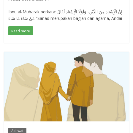
Ibnu al-Mubarak berkata: إِنَّ الْإِسْنَادَ مِنَ الدِّيْنِ، وَلَوْلَا الْإِسْنَادَ لَقَالَ
مَنْ شَاءَ مَا شَاءَ “Sanad merupakan bagian dari agama, Andai
Read more
Akhwat