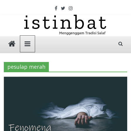
Skip
to
content
Istinbat
Menggenggam
Tradisi
pesulap merah
Salaf