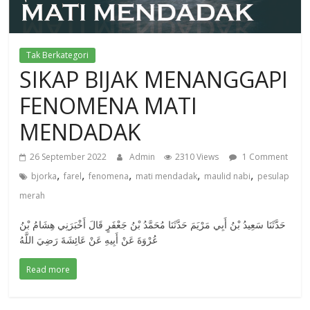
Tak Berkategori
SIKAP BIJAK MENANGGAPI
FENOMENA MATI
MENDADAK
26 September 2022
Admin
2310 Views
1 Comment
,
,
,
,
,
bjorka
farel
fenomena
mati mendadak
maulid nabi
pesulap
merah
حَدَّثَنَا سَعِيدُ بْنُ أَبِي مَرْيَمَ حَدَّثَنَا مُحَمَّدُ بْنُ جَعْفَرٍ قَالَ أَخْبَرَنِي هِشَامُ بْنُ
عُرْوَةَ عَنْ أَبِيهِ عَنْ عَائِشَةَ رَضِيَ اللَّهُ
Read more