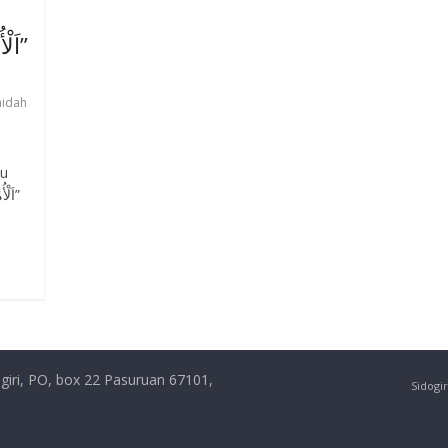
Memahami Kaidah “اَلْأُمُوْرُ بِاْلمَقَاصِدِ”
aidah
tu
giri, PO, box 22 Pasuruan 67101,
Sidogir