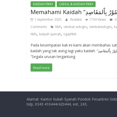
KAIDAH FIKIH
USHUL & KAIDAH FIKIH
1 September 2025
Redaksi
1734 Views
0
,
,
,
Comments
fikih
istinbat sidogiri
istinbatsidogiri
k
,
,
fikih
kuliyah syariah
ngajifikih
Pada kesempatan kali ini kami akan membahas sa
kaidah yang tak asing lagi yaitu kaidah: “اَلْأُمُوْرُ بِاْلمَقَاصِدِ”
“Segala urusan tergantung
Read more
Alamat: Kantor Kuliah Syariah Pondok Pesantren Sido
telp, 0343 410444/420444, ext, 243,