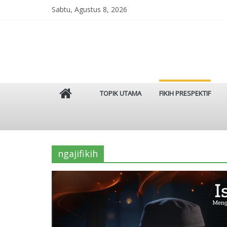
Skip
Sabtu, Agustus 8, 2026
to
content
Istinbat
TOPIK UTAMA
FIKIH PRESPEKTIF
Menggenggam
Tradisi
Salaf
ngajifikih