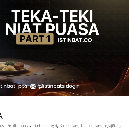
A
,
,
,
,
,
ts
fikihpuasa
istinbatsidogiri
KajianIslam
KontenIslami
ngajifikih