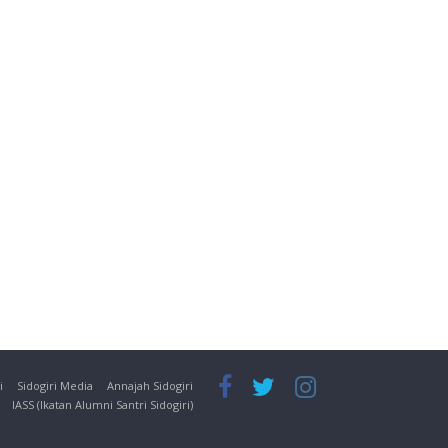
i
Sidogiri Media
Annajah Sidogiri
IASS (Ikatan Alumni Santri Sidogiri)