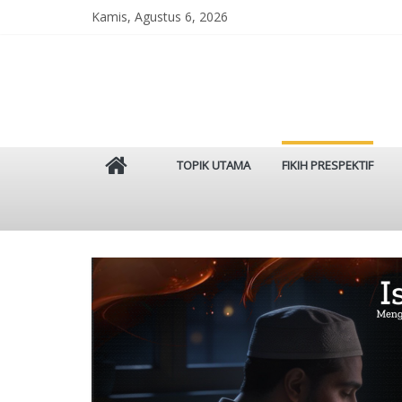
Skip
Kamis, Agustus 6, 2026
to
content
Istinbat
TOPIK UTAMA
FIKIH PRESPEKTIF
Menggenggam
Tradisi
Salaf