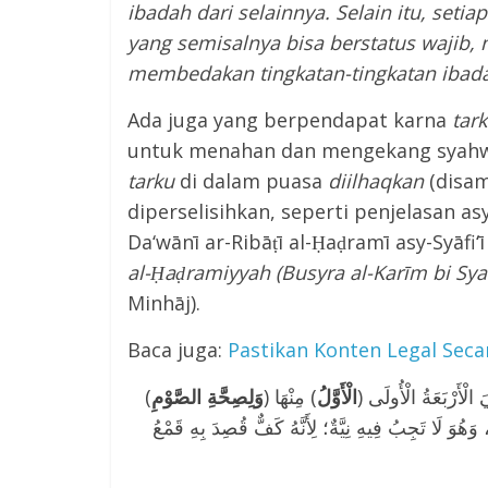
ibadah dari selainnya. Selain itu, seti
yang semisalnya bisa berstatus wajib, 
membedakan tingkatan-tingkatan ibadah
Ada juga yang berpendapat karna
tar
untuk menahan dan mengekang syahwa
tarku
di dalam puasa
diilhaqkan
(disa
diperselisihkan, seperti penjelasan as
Da‘wānī ar-Ribāṭī al-Ḥaḍramī asy-Syāfi‘
al-Ḥaḍramiyyah (Busyra al-Karīm bi Syar
Minhāj).
Baca juga:
Pastikan Konten Legal Sec
(
وَلِصِحَّةِ الصَّوْمِ
) مِنْهَا
الْأَوَّلُ
)  الْأَرْبَعَةُ الْأُولَى
)وَهُوَ لَا تَجِبُ فِيهِ نِيَّةٌ؛ لِأَنَّهُ كَفٌّ قُصِدَ بِهِ قَمْعُ