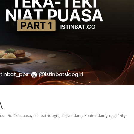
A
,
,
,
,
,
ts
fikihpuasa
istinbatsidogiri
KajianIslam
KontenIslami
ngajifikih