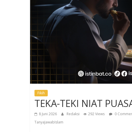
Fikih
TEKA-TEKI NIAT PUAS
8 Juni 2026
Redaksi
292 Views
0 Commen
TanyaJawabIslam