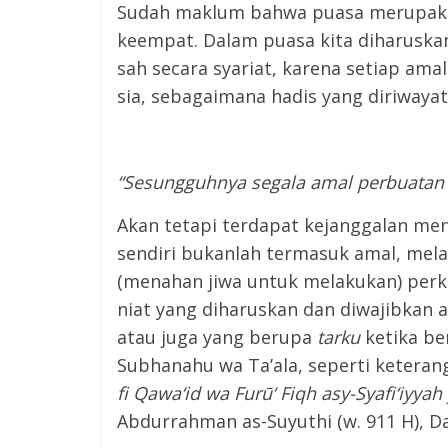
Sudah maklum bahwa puasa merupakan 
keempat. Dalam puasa kita diharuskan
sah secara syariat, karena setiap ama
sia, sebagaimana hadis yang diriwaya
“Sesungguhnya segala amal perbuatan i
Akan tetapi terdapat kejanggalan men
sendiri bukanlah termasuk amal, mel
(menahan jiwa untuk melakukan) per
niat yang diharuskan dan diwajibkan 
atau juga yang berupa
t
arku
ketika be
Subhanahu wa Ta’ala, seperti keteran
fi Qawa‘id wa Furū‘ Fiqh asy-Syafi‘iyyah
Abdurrahman as-Suyuthi (w. 911 H), Dar