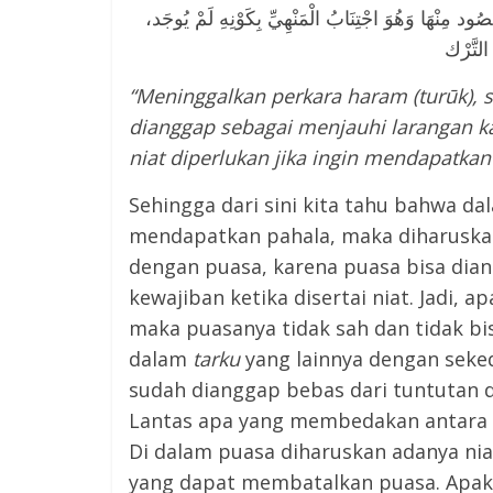
ْصُود مِنْهَا وَهُوَ اجْتِنَابُ الْمَنْهِيِّ بِكَوْنِهِ لَمْ يُوجَد
“Meninggalkan perkara haram (turūk), 
dianggap sebagai menjauhi larangan k
niat diperlukan jika ingin mendapatkan
Sehingga dari sini kita tahu bahwa d
mendapatkan pahala, maka diharuska
dengan puasa, karena puasa bisa di
kewajiban ketika disertai niat. Jadi, a
maka puasanya tidak sah dan tidak b
dalam
tarku
yang lainnya dengan seked
sudah dianggap bebas dari tuntutan d
Lantas apa yang membedakan antara
Di dalam puasa diharuskan adanya ni
yang dapat membatalkan puasa. Apak