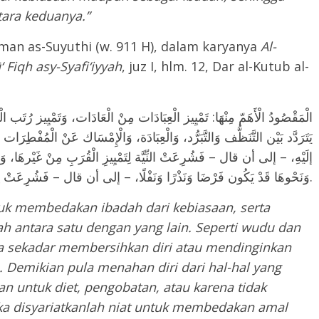
ara keduanya.”
man as-Suyuthi (w. 911 H), dalam karyanya
Al-
 Fiqh asy-Syafi‘iyyah
, juz I, hlm. 12, Dar al-Kutub al-
الْمَقْصُودُ الْأَهَمّ مِنْهَا: تَمْيِيز الْعِبَادَات مِنْ الْعَادَات، وَتَمْيِيز رُت،
يَتَرَدَّد بَيْن التَّنَظُّف وَالتَّبَرُّد، وَالْعِبَادَة، وَالْإِمْسَاك عَنْ الْمُفْطِرَات قَ
إلَيْهِ، – إلى أن قال – فَشُرِعَتْ النِّيَّة لِتَمْيِيزِ الْقُرَبِ مِنْ غَيْرهَا، و
وَنَحْوهَا قَدْ يَكُون فَرْضَا وَنَذْرًا وَنَفْلًا، – إلى أن قال – فَشُرِعَتْ لِتَمْيِيزِ رُتَب الْعِبَادَات بَعْضهَا مِنْ بَعْض.
ntuk membedakan ibadah dari kebiasaan, serta
h antara satu dengan yang lain. Seperti wudu dan
a sekadar membersihkan diri atau mendinginkan
 Demikian pula menahan diri dari hal-hal yang
an untuk diet, pengobatan, atau karena tidak
disyariatkanlah niat untuk membedakan amal