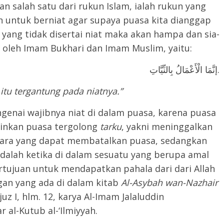
salah satu dari rukun Islam, ialah rukun yang
 untuk berniat agar supaya puasa kita dianggap
l yang tidak disertai niat maka akan hampa dan sia-
t oleh Imam Bukhari dan Imam Muslim, yaitu:
إنَّمَا الْأَعْمَالُ بِالنِّيَّاتِ.
tu tergantung pada niatnya.”
genai wajibnya niat di dalam puasa, karena puasa
ainkan puasa tergolong
t
arku
, yakni meninggalkan
kara yang dapat membatalkan puasa, sedangkan
adalah ketika di dalam sesuatu yang berupa amal
rtujuan untuk mendapatkan pahala dari dari Allah
gan yang ada di dalam kitab
Al-Asybah wan-Nazhair
juz I, hlm. 12, karya Al-Imam Jalaluddin
 al-Kutub al-‘Ilmiyyah.