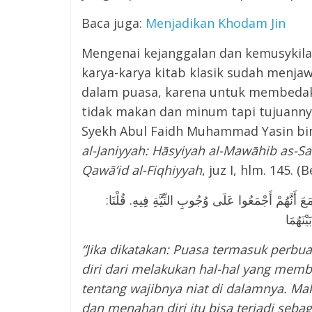
Baca juga:
Menjadikan Khodam Jin
Mengenai kejanggalan dan kemusykila
karya-karya kitab klasik sudah menjaw
dalam puasa, karena untuk membedaka
tidak makan dan minum tapi tujuanny
Syekh Abul Faidh Muhammad Yasin bin 
al-Janiyyah: Hāsyiyah al-Mawāhib as-San
Qawā‘id al-Fiqhiyyah
, juz I, hlm. 145. (
 أَنَّهُمْ أَجْمَعُوا عَلَى وُجُوبِ النِّيَّةِ فِيهِ. قُلْنَا
“Jika dikatakan: Puasa termasuk perbu
diri dari melakukan hal-hal yang memb
tentang wajibnya niat di dalamnya. Ma
dan menahan diri itu bisa terjadi seb