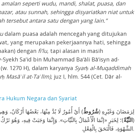
ap amalan seperti wudu, mandi, s
h
alat, puasa, dan
nazar, atau sunnah, sehingga disyariatkan niat untuk
 tersebut antara satu dengan yang lain.”
ku
dalam puasa adalah mencegah yang ditujukan
t, yang merupakan pekerjaannya hati, sehingga
makan) dengan
fi’lu
, tapi alasan in masih
y-Syekh Sa‘id bin Muhammad Ba‘āli Bā‘isyn ad-
ī (w. 1270 H), dalam karyanya
Syarḥ al-Muqaddimah
ḥ Masāʾil at-Taʿlīm)
, juz I, hlm. 544 (Cet. Dār al-
ara Hukum Negara dan Syariat
) لِرَمَضَانَ وَغَيْرِهِ (
شُرُوطٌ
أَيْ أُمُورٌ لَا بُدَّ مِنْهَا، بَعْضُهَا أَرْكَانٌ، وَهِيَ (
؛ لِخَبَرِ «إنَّمَا الْأَعْمَالُ بِالنِّيَّاتِ». وَإِنَّمَا وَجَبَتْ فِيهِ، وَهُوَ تَرْكٌ، 
النِّيَّةُ
(
الشَّهْوَةِ، فَالْتَحَقَ بِالْفِعْلِ.