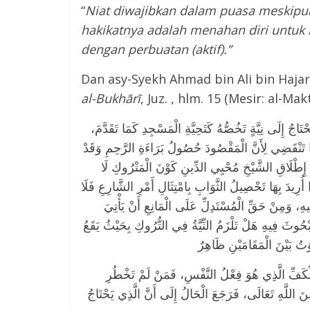
“
Niat diwajibkan dalam puasa meskipu
hakikatnya adalah menahan diri untu
dengan perbuatan (aktif).”
Dan asy-Syekh Ahmad bin Ali bin Hajar
al-Bukhārī
, Juz. , hlm. 15 (Mesir: al-Ma
جُ إِلَى نِيَّةٍ تَخُصُّهُ كَتَحِيَّةِ الْمَسْجِدِ كَمَا تَقَدَّمَ
َّتَهَا تَنْقَضِي لِأَنَّ الْمَقْصُودَ حُصُولُ بَرَاءَةِ الرَّحِمِ وَقَدْ
ِي إِطْلَاقِ الشَّيْخِ مُحْيِي الدِّينِ كَوْنَ الْمَتْرُوكِ لَا
،  أُرِيدَ بِهَا تَحْصِيلُ الثَّوَابِ بِامْتِثَالِ أَمْرِ الشَّارِعِ فَلَا
يهِ، وَمِنْ حَقِّ الْمُسْتَدِلِّ عَلَى الْمَانِعِ أَنْ يَأْتِيَ
لْمَبْحُوثَ فِيهِ هَلْ تَلْزَمُ النِّيَّةُ فِي التُّرُوكِ بِحَيْثُ يَقَعُ
بِالْكَفِّ الَّذِي هُوَ فِعْلُ النَّفْسِ، فَمَنْ لَمْ تَخْطُرِ
 اللَّهِ تَعَالَى، فَرَجَعَ الْحَالُ إِلَى أَنَّ الَّذِي يَحْتَاجُ