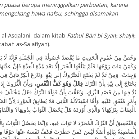
n puasa berupa meninggalkan perbuatan, karena
k mengekang hawa nafsu, sehingga disamakan
 al-Asqalani, dalam kitab
Fath
u
l-Bārī bi Syar
ḥ
Ṣ
h
a
ḥ
ī
ḥ
ktabah as-Salafiyah).
وَخُصَّ مِنْ عُمُومِ الْحَدِيثِ مَا يُقْصَدُ حُصُولُهُ فِي الْجُمْلَةِ فَإِنَّهُ لَا يَحْتَا،
وَكَمَنْ مَاتَ زَوْجُهَا فَلَمْ يَبْلُغْهَا الْخَبَرُ إِلَّا بَعْدَ مُدَّةِ الْعِدَّةِ فَإِنَّ عِد
وُجِدَتْ، وَمِنْ ثَمَّ لَمْ يَحْتَجِ الْمَتْرُوكُ إِلَى نِيَّةٍ. وَنَازَعَ الْكِرْمَانِيُّ ف
يَحْتَاجُ إِلَى نِيَّةٍ بِأَنَّ التَّرْكَ
فِعْلٌ وَهُوَ كَفُّ النَّفْسِ
وَبِأَنَّ الْتُّرُوكَ إِذَا
بُدَّ فِيهَا مِنْ قَصْدِ التَّرْكِ، وَتُعُقِّبَ بِأَنَّ قَوْلَهُ التَّرْكُ فِعْلٌ مُخْتَلَفٌ فِ
بِأَمْرٍ مُتَّفَقٍ عَلَيْهِ. وَأَمَّا اسْتِدْلَالُهُ الثَّانِي فَلَا يُطَابِقُ الْمَوْرِدَ لِأَنَّ ا
الْعِقَابُ بِتَرْكِهَا؟ وَالَّذِي أَوْرَدَهُ هَلْ يَحْصُلُ الثَّوَابُ بِدُونِهَا؟ وَالتَّفَاوُتُ بَيْنَ الْمَقَامَيْنِ ظَاهِرٌ.
وَالتَّحْقِيقُ أَنَّ التَّرْكَ الْمُجَرَّدَ لَا ثَوَابَ فِيهِ، وَإِنَّمَا يَحْصُلُ الثَّوَابُ 
الْمَعْصِيَةُ بِبَالِهِ أَصْلًا لَيْسَ كَمَنْ خَطَرَتْ فَكَفَّ نَفْسَهُ عَنْهَا خَوْفًا مِنَ