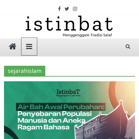
Skip
to
content
Istinbat
Menggenggam
Tradisi
sejarahislam
Salaf