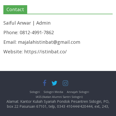
Contact
Saiful Anwar | Admin
Phone: 0812-4991-7862
Email:
majalahistinbat@gmail.com
Website: https://istinbat.co/
Sidogiri
Sidogiri Media
Annajah Sidogiri
IASS (Ikatan Alumni Santri Sidogiri)
Alamat: Kantor Kuliah Syariah Pondok Pesantren Sidogiri, PO,
box 22 Pasuruan 67101, telp, 0343 410444/420444, ext, 243,