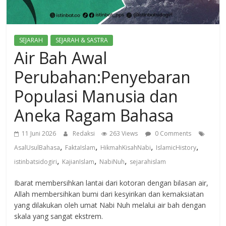
SEJARAH
SEJARAH & SASTRA
Air Bah Awal
Perubahan:Penyebaran
Populasi Manusia dan
Aneka Ragam Bahasa
11 Juni 2026
Redaksi
263 Views
0 Comments
,
,
,
,
AsalUsulBahasa
FaktaIslam
HikmahKisahNabi
IslamicHistory
,
,
,
istinbatsidogiri
KajianIslam
NabiNuh
sejarahislam
Ibarat membersihkan lantai dari kotoran dengan bilasan air,
Allah membersihkan bumi dari kesyirikan dan kemaksiatan
yang dilakukan oleh umat Nabi Nuh melalui air bah dengan
skala yang sangat ekstrem.