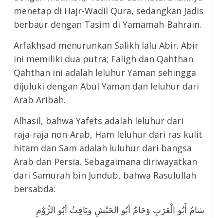
menetap di Hajr-Wadil Qura, sedangkan Jadis
berbaur dengan Tasim di Yamamah-Bahrain.
Arfakhsad menurunkan Salikh lalu Abir. Abir
ini memiliki dua putra; Faligh dan Qahthan.
Qahthan ini adalah leluhur Yaman sehingga
dijuluki dengan Abul Yaman dan leluhur dari
Arab Aribah.
Alhasil, bahwa Yafets adalah leluhur dari
raja-raja non-Arab, Ham leluhur dari ras kulit
hitam dan Sam adalah luluhur dari bangsa
Arab dan Persia. Sebagaimana diriwayatkan
dari Samurah bin Jundub, bahwa Rasulullah
bersabda:
سَامُ أَبُو الْعَرَبِ وَحَامُ أبُو الحَبْشِ ويَافِثُ أبُو الرُّوْمِ