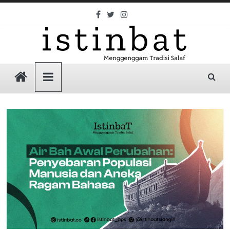
Skip
to
content
Istinbat
Menggenggam
Tradisi
Salaf