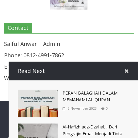
Contact
Saiful Anwar | Admin
Phone: 0812-4991-7862
Email:
majalahistinbat@gmail.com
Read Next
Website: https://istinbat.co/
PERAN BALAGHAH DALAM
MEMAHAMI AL QURAN
3 November 2023
0
Sidogiri
Sidogiri Media
Annajah Sidogiri
Al-Hafizh adz-Dzahabi; Dari
IASS (Ikatan Alumni Santri Sidogiri)
Pengrajin Emas Menjadi Tinta
Alamat: Kantor Kuliah Syariah Pondok Pesantren Sidogiri, PO,