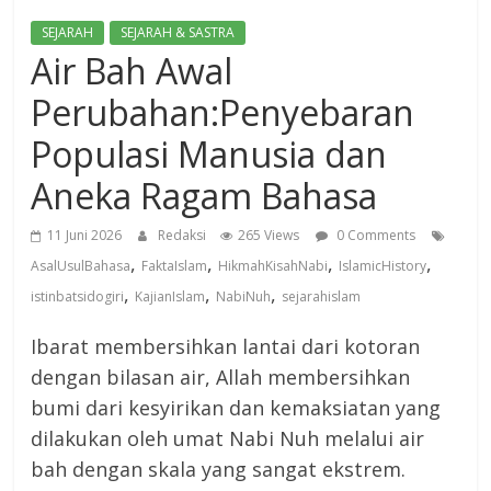
SEJARAH
SEJARAH & SASTRA
Air Bah Awal
Perubahan:Penyebaran
Populasi Manusia dan
Aneka Ragam Bahasa
11 Juni 2026
Redaksi
265 Views
0 Comments
,
,
,
,
AsalUsulBahasa
FaktaIslam
HikmahKisahNabi
IslamicHistory
,
,
,
istinbatsidogiri
KajianIslam
NabiNuh
sejarahislam
Ibarat membersihkan lantai dari kotoran
dengan bilasan air, Allah membersihkan
bumi dari kesyirikan dan kemaksiatan yang
dilakukan oleh umat Nabi Nuh melalui air
bah dengan skala yang sangat ekstrem.