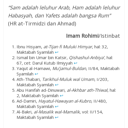
“Sam adalah leluhur Arab, Ham adalah leluhur
Habasyah, dan Yafets adalah bangsa Rum”
(HR at-Tirmidzi dan Ahmad)
Imam Rohimi
/Istinbat
Ibnu Hisyam,
at-Tijan fi Muluki Himyar
, hal: 32,
Maktabah Syamilah
↩︎
Ismail bin Umar bin Katsir,
Qishashul-Anbiya’,
hal:
67, cet: Darul Kutub Ilmiyyah
↩︎
Yaqut al-Hamawi,
Mu’jamul-Buldan
, II/84, Maktabah
Syamilah
↩︎
Ath-Thabari,
Tarikhul-Muluk wal Umam
, I/203,
Maktabah Syamilah
↩︎
Abu Hanifah ad-Dinuwari,
al-Akhbar ath-Thiwal
, hal:
2, Maktabah Syamilah
↩︎
Ad-Damiri,
Hayatul-Hawayan al-Kubro
, II/480,
Maktabah Syamilah
↩︎
Al-Bakri,
al-Masalik wal-Mamalik
, vol: II/154,
Maktabah Syamilah
↩︎