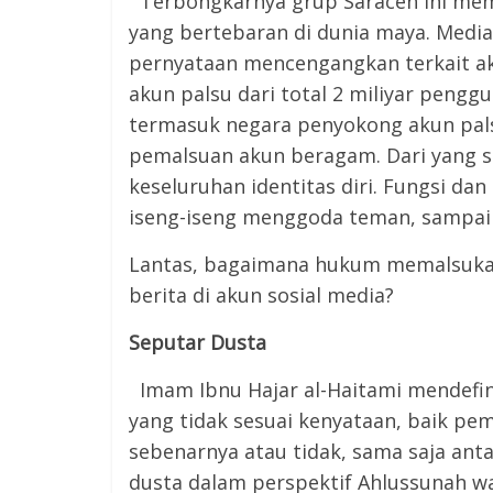
Terbongkarnya grup Saracen ini mem
yang bertebaran di dunia maya. Media 
pernyataan mencengangkan terkait ak
akun palsu dari total 2 miliyar pengg
termasuk negara penyokong akun palsu
pemalsuan akun beragam. Dari yang se
keseluruhan identitas diri. Fungsi da
iseng-iseng menggoda teman, sampai 
Lantas, bagaimana hukum memalsuka
berita di akun sosial media?
Seputar Dusta
Imam Ibnu Hajar al-Haitami mendefi
yang tidak sesuai kenyataan, baik pe
sebenarnya atau tidak, sama saja antar
dusta dalam perspektif Ahlussunah w