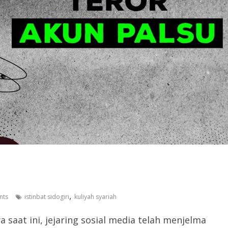
,
nts
istinbat sidogiri
kuliyah syariah
a saat ini, jejaring sosial media telah menjelma