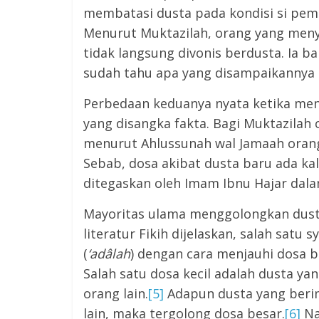
membatasi dusta pada kondisi si pem
Menurut Muktazilah, orang yang meny
tidak langsung divonis berdusta. Ia 
sudah tahu apa yang disampaikannya ti
Perbedaan keduanya nyata ketika men
yang disangka fakta. Bagi Muktazilah
menurut Ahlussunah wal Jamaah orang 
Sebab, dosa akibat dusta baru ada k
ditegaskan oleh Imam Ibnu Hajar dal
Mayoritas ulama menggolongkan dusta 
literatur Fikih dijelaskan, salah satu s
(
‘adâlah
) dengan cara menjauhi dosa b
Salah satu dosa kecil adalah dusta y
orang lain.
[5]
Adapun dusta yang ber
lain, maka tergolong dosa besar.
[6]
Na