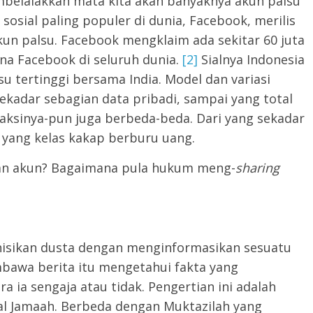
belalakkan mata kita akan banyaknya akun palsu
sosial paling populer di dunia, Facebook, merilis
un palsu. Facebook mengklaim ada sekitar 60 juta
una Facebook di seluruh dunia.
[2]
Sialnya Indonesia
 tertinggi bersama India. Model dan variasi
kadar sebagian data pribadi, sampai yang total
n aksinya-pun juga berbeda-beda. Dari yang sekadar
yang kelas kakap berburu uang.
n akun? Bagaimana pula hukum meng-
sharing
nisikan dusta dengan menginformasikan sesuatu
mbawa berita itu mengetahui fakta yang
a ia sengaja atau tidak. Pengertian ini adalah
al Jamaah. Berbeda dengan Muktazilah yang