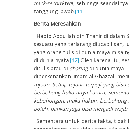
track-record
-nya, sehingga seandainya 
tanggung jawab.
[11]
Berita Meresahkan
Habib Abdullah bin Thahir di dalam
S
sesuatu yang terlarang diucap lisan, ju
yang orang tulis di dunia maya misa
di dunia nyata.
[12]
Oleh karena itu, se
ditulis atau di
-sharing
di dunia maya. 
diperkenankan. Imam al-Ghazzali menu
tujuan. Setiap tujuan terpuji yang bi
berbohong hukumnya haram. Sementara
kebohongan, maka hukum berbohong be
boleh, bahkan juga bisa menjadi wajib.
Sementara untuk berita fakta, tidak 