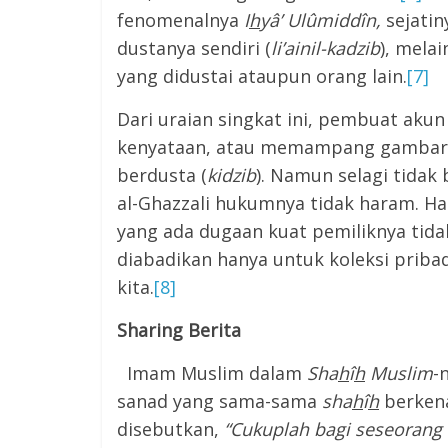
fenomenalnya
I
h
yâ’ Ulûmiddîn,
sejatin
dustanya sendiri (
li’ainil-kadzib
), mela
yang didustai ataupun orang lain.
[7]
Dari uraian singkat ini, pembuat akun 
kenyataan, atau memampang gambar or
berdusta (
kidzib
). Namun selagi tida
al-Ghazzali hukumnya tidak haram. Han
yang ada dugaan kuat pemiliknya tidak 
diabadikan hanya untuk koleksi pribad
kita.
[8]
Sharing Berita
Imam Muslim dalam
Sha
h
î
h
Muslim
-
sanad yang sama-sama
sha
h
î
h
berken
disebutkan,
“Cukuplah bagi seseorang