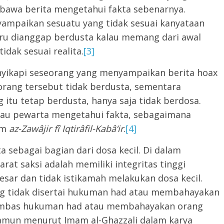
bawa berita mengetahui fakta sebenarnya.
ampaikan sesuatu yang tidak sesuai kanyataan
baru dianggap berdusta kalau memang dari awal
dak sesuai realita.
[3]
yikapi seseorang yang menyampaikan berita hoax
 orang tersebut tidak berdusta, sementara
itu tetap berdusta, hanya saja tidak berdosa.
alau pewarta mengetahui fakta, sebagaimana
am
az-Zawâjir fî Iqtirâfil-Kabâ‘ir
.
[4]
sebagai bagian dari dosa kecil. Di dalam
yarat saksi adalah memiliki integritas tinggi
esar dan tidak istikamah melakukan dosa kecil.
ang tidak disertai hukuman had atau membahayakan
imbas hukuman had atau membahayakan orang
mun menurut Imam al-Ghazzali dalam karya