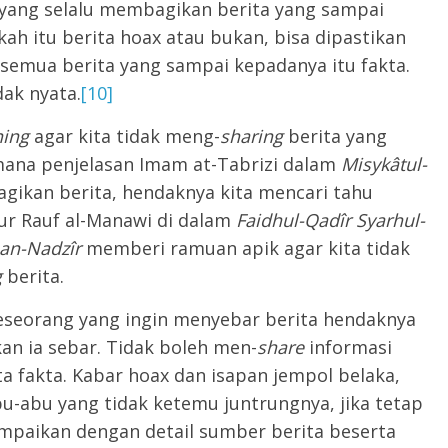
yang selalu membagikan berita yang sampai
ah itu berita hoax atau bukan, bisa dipastikan
 semua berita yang sampai kepadanya itu fakta.
dak nyata.
[10]
ing
agar kita tidak meng-
sharing
berita yang
mana penjelasan Imam at-Tabrizi dalam
Misykâtul-
gikan berita, hendaknya kita mencari tahu
r Rauf al-Manawi di dalam
Faidhul-Qadîr Syarhul-
 an-Nadzîr
memberi ramuan apik agar kita tidak
g
berita.
seorang yang ingin menyebar berita hendaknya
n ia sebar. Tidak boleh men-
share
informasi
ta fakta. Kabar hoax dan isapan jempol belaka,
u-abu yang tidak ketemu juntrungnya, jika tetap
ampaikan dengan detail sumber berita beserta