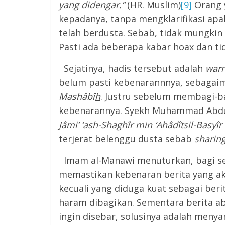
yang didengar.”
(HR. Muslim)
[9]
Orang 
kepadanya, tanpa mengklarifikasi apak
telah berdusta. Sebab, tidak mungkin
Pasti ada beberapa kabar hoax dan ti
Sejatinya, hadis tersebut adalah
warn
belum pasti kebenarannnya, sebagai
Mashâbî
h
. Justru sebelum membagi-ba
kebenarannya. Syekh Muhammad Abdu
Jâmi’ ‘ash-Shaghîr min ‘A
h
âdîtsil-Basyîr
terjerat belenggu dusta sebab
sharin
Imam al-Manawi menuturkan, bagi se
memastikan kebenaran berita yang aka
kecuali yang diduga kuat sebagai beri
haram dibagikan. Sementara berita ab
ingin disebar, solusinya adalah meny