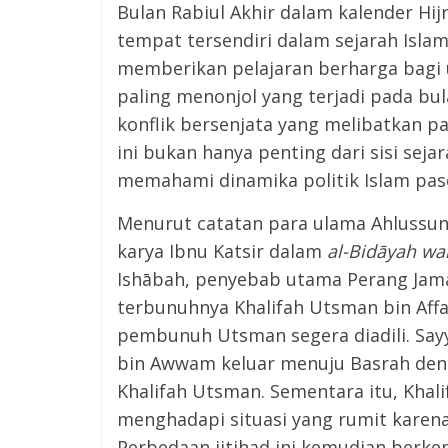
Bulan Rabiul Akhir dalam kalender Hi
tempat tersendiri dalam sejarah Islam.
memberikan pelajaran berharga bagi um
paling menonjol yang terjadi pada bul
konflik bersenjata yang melibatkan para S
ini bukan hanya penting dari sisi sej
Menurut catatan para ulama Ahlussun
karya Ibnu Katsir dalam
al-Bidāyah w
Ishābah, penyebab utama Perang Jamal
terbunuhnya Khalifah Utsman bin Aff
pembunuh Utsman segera diadili. Sayy
bin Awwam keluar menuju Basrah deng
Khalifah Utsman. Sementara itu, Khali
menghadapi situasi yang rumit karena
Perbedaan ijtihad ini kemudian berke