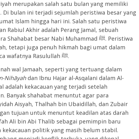
jriyah merupakan salah satu bulan yang memiliki
 Di bulan ini terjadi sejumlah peristiwa besar yang
at Islam hingga hari ini. Salah satu peristiwa
an Rabiul Akhir adalah Perang Jamal, sebuah
hahabat besar Nabi Muhammad ﷺ. Peristiwa
arah, tetapi juga penuh hikmah bagi umat dalam
memahami dinamika politik Islam pasca wafatnya Rasulullah ﷺ.
nah wal Jamaah, seperti yang tertuang dalam
an-Nihāyah
dan Ibnu Hajar al-Asqalani dalam Al-
 adalah kekacauan yang terjadi setelah
an. Banyak shahabat menuntut agar para
idah Aisyah, Thalhah bin Ubaidillah, dan Zubair
an tujuan untuk menuntut keadilan atas darah
fah Ali bin Abi Thalib sebagai pemimpin baru
 kekacauan politik yang masih belum stabil.
mbang menjadi konflik terbuka, yang dikenal