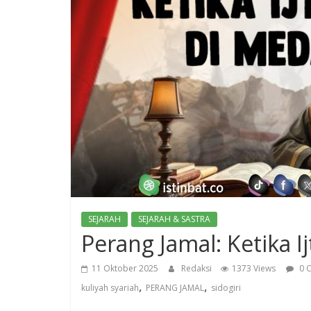
SEJARAH
SEJARAH & SASTRA
Perang Jamal: Ketika 
11 Oktober 2025
Redaksi
1373 Views
0 
,
,
kuliyah syariah
PERANG JAMAL
sidogiri