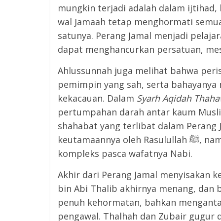
mungkin terjadi adalah dalam ijtihad,
wal Jamaah tetap menghormati semua 
satunya. Perang Jamal menjadi pelaja
dapat menghancurkan persatuan, mesk
Ahlussunnah juga melihat bahwa peri
pemimpin yang sah, serta bahayanya 
kekacauan. Dalam
Syarh Aqidah Thaha
pertumpahan darah antar kaum Muslim
shahabat yang terlibat dalam Perang 
keutamaannya oleh Rasulullah ﷺ, namun menjadi korban situasi politik yang sangat
kompleks pasca wafatnya Nabi.
Akhir dari Perang Jamal menyisakan k
bin Abi Thalib akhirnya menang, dan
penuh kehormatan, bahkan menganta
pengawal. Thalhah dan Zubair gugur