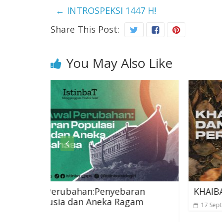
←
INTROSPEKSI 1447 H!
Share This Post:
You May Also Like
nyebaran
KHAIBAR DAN WANITA PERACUN
ka Ragam
17 September 2023
0