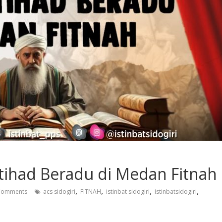
Ijtihad Beradu di Medan Fitnah
,
,
,
,
Comments
acs sidogiri
FITNAH
istinbat sidogiri
istinbatsidogiri