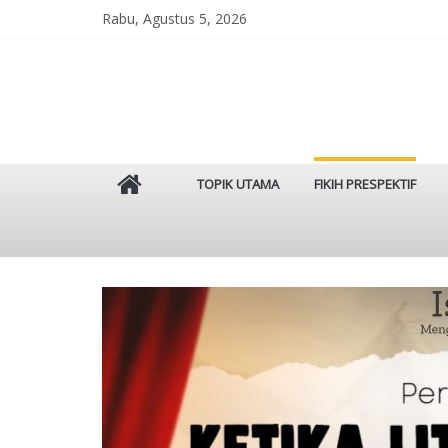
Skip
Rabu, Agustus 5, 2026
to
content
Istinbat
TOPIK UTAMA
FIKIH PRESPEKTIF
Menggenggam
Tradisi
Salaf