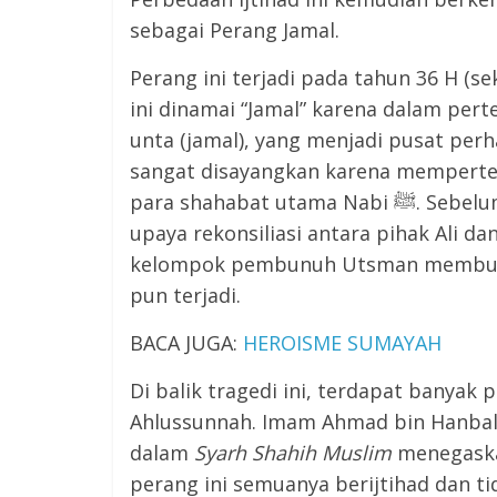
sebagai Perang Jamal.
Perang ini terjadi pada tahun 36 H (se
ini dinamai “Jamal” karena dalam per
unta (jamal), yang menjadi pusat perh
sangat disayangkan karena memperte
para shahabat utama Nabi ﷺ. Sebelum pecahnya perang, sebenarnya sempat terjadi
upaya rekonsiliasi antara pihak Ali d
kelompok pembunuh Utsman membuat
pun terjadi.
BACA JUGA:
HEROISME SUMAYAH
Di balik tragedi ini, terdapat banyak 
Ahlussunnah. Imam Ahmad bin Hanba
dalam
Syarh Shahih Muslim
menegaska
perang ini semuanya berijtihad dan t