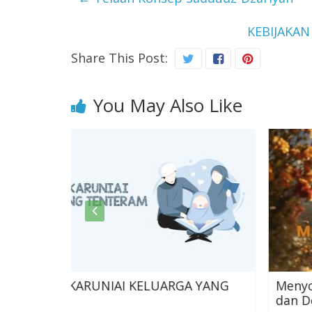
KEBIJAKA
Share This Post:
You May Also Like
ELUARGA YANG
Menyoal Gadis Shalihah Bersa
dan Dosa Jariyah