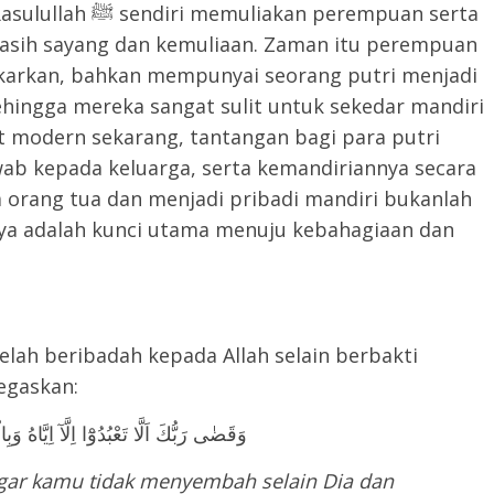
n perempuan serta
asih sayang dan kemuliaan. Zaman itu perempuan
karkan, bahkan mempunyai seorang putri menjadi
ehingga mereka sangat sulit untuk sekedar mandiri
t modern sekarang, tantangan bagi para putri
ab kepada keluarga, serta kemandiriannya secara
a orang tua dan menjadi pribadi mandiri bukanlah
nya adalah kunci utama menuju kebahagiaan dan
elah beribadah kepada Allah selain berbakti
g tua. Allah ﷻ menegaskan:
وَقَضٰى رَبُّكَ اَلَّا تَعْبُدُوْٓا اِلَّآ اِيَّاهُ وَ
agar kamu
tidak
menyembah selain Dia dan