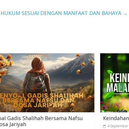
N HUKUM SESUAI DENGAN MANFAAT DAN BAHAYA
→
ma Nafsu
Keindahanmu Malapetakamu
4 September 2025
0