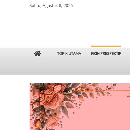
Skip
Sabtu, Agustus 8, 2026
to
content
Istinbat
TOPIK UTAMA
FIKIH PRESPEKTIF
Menggenggam
Tradisi
Salaf