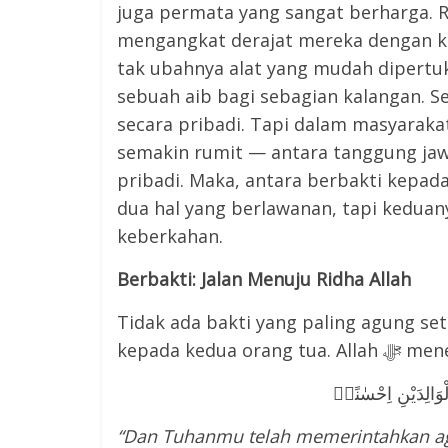
juga permata yang sangat berharga. Rasulullah ﷺ sendiri memuliaka
mengangkat derajat mereka dengan k
tak ubahnya alat yang mudah dipertu
sebuah aib bagi sebagian kalangan. S
secara pribadi. Tapi dalam masyaraka
semakin rumit — antara tanggung jaw
pribadi. Maka, antara berbakti kepad
dua hal yang berlawanan, tapi kedua
keberkahan.
Berbakti: Jalan Menuju Ridha Allah
Tidak ada bakti yang paling agung set
kepada kedua oran
بِالْوَالِدَيْنِ اِحْسٰنًاۗ
“Dan Tuhanmu telah memerintahkan 