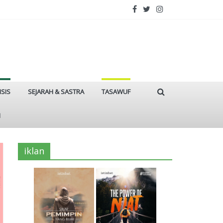
ISIS
SEJARAH & SASTRA
TASAWUF
I
iklan