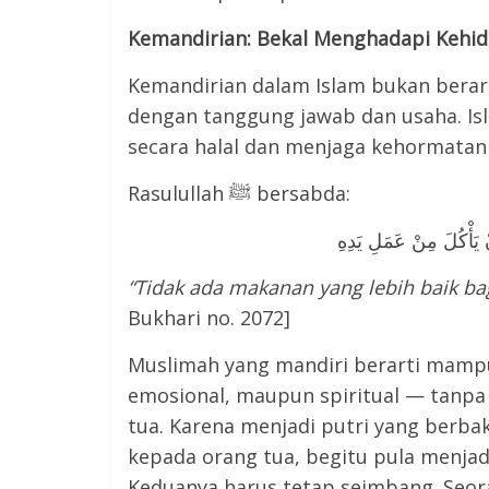
Kemandirian: Bekal Menghadapi Kehi
Kemandirian dalam Islam bukan berart
dengan tanggung jawab dan usaha. I
secara halal dan menjaga kehormatan
Rasulullah ﷺ bersabda:
 يَأْكُلَ مِنْ عَمَلِ يَدِهِ
“Tidak ada makanan yang lebih baik bag
Bukhari no. 2072]
Muslimah yang mandiri berarti mampu 
emosional, maupun spiritual — tanpa
tua. Karena menjadi putri yang berba
kepada orang tua, begitu pula menjad
Keduanya harus tetap seimbang. Seor