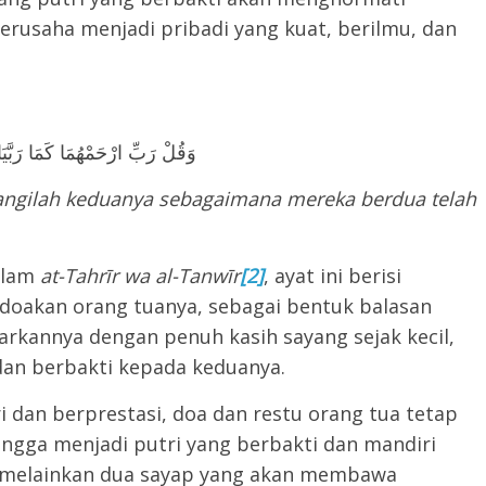
berusaha menjadi pribadi yang kuat, berilmu, dan
وَقُلْ رَبِّ ارْحَمْهُمَا كَمَا رَبَّي
angilah keduanya sebagaimana mereka berdua telah
alam
at-Tahrīr wa al-Tanwīr
[2]
, ayat ini berisi
ndoakan orang tuanya, sebagai bentuk balasan
rkannya dengan penuh kasih sayang sejak kecil,
an berbakti kepada keduanya.
ri dan berprestasi, doa dan restu orang tua tetap
ngga menjadi putri yang berbakti dan mandiri
, melainkan dua sayap yang akan membawa