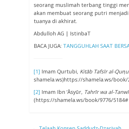
seorang muslimah terbang tinggi men
akan membuat seorang putri menjadi 
tuanya di akhirat.
Abdulloh AG | IstinbaT
BACA JUGA:
TANGGUHLAH SAAT BERSA
[1]
Imam Qurtubi,
Kitāb Tafsīr al-Qurṭu
shamela.ws)https://shamela.ws/book
[2]
Imam Ibn ‘Āsyūr,
Tahrīr wa al-Tanwī
(https://shamela.ws/book/9776/5184#
←
Telaah Konsep Saddudz-Dzariyah