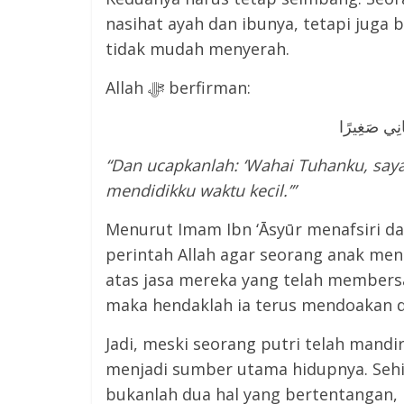
nasihat ayah dan ibunya, tetapi juga 
tidak mudah menyerah.
Allah ﷻ berfirman:
َانِي صَغِيرًا
“Dan ucapkanlah: ‘Wahai Tuhanku, say
mendidikku waktu kecil.’”
Menurut Imam Ibn ‘Āsyūr menafsiri d
perintah Allah agar seorang anak me
atas jasa mereka yang telah membersa
maka hendaklah ia terus mendoakan d
Jadi, meski seorang putri telah mandi
menjadi sumber utama hidupnya. Sehi
bukanlah dua hal yang bertentangan