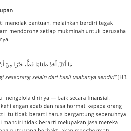
dupan
i menolak bantuan, melainkan berdiri tegak
slam mendorong setiap mukminah untuk berusaha
nya.
مَا أَكَلَ أَحَدٌ طَعَامًا قَطُّ، خَيْرًا مِنْ أَنْ
i seseorang selain dari hasil usahanya sendiri”
[HR.
mengelola dirinya — baik secara finansial,
 kehilangan adab dan rasa hormat kepada orang
kti itu tidak berarti harus bergantung sepenuhnya
i mandiri tidak berarti melupakan jasa mereka.
ang putri yang berbakti akan menghormati