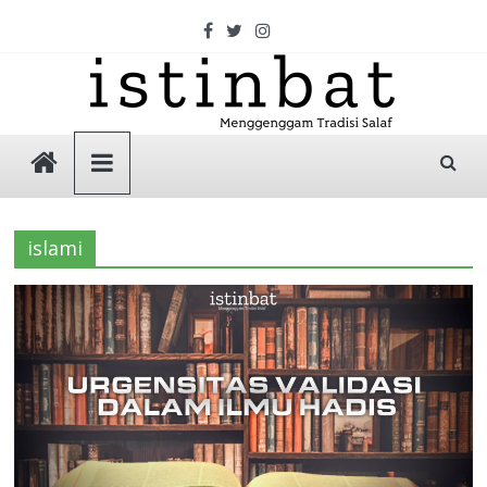
Skip
to
content
Istinbat
Menggenggam
Tradisi
islami
Salaf