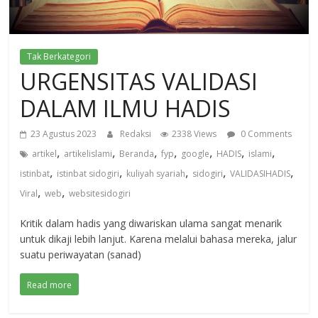
Tak Berkategori
URGENSITAS VALIDASI
DALAM ILMU HADIS
23 Agustus 2023
Redaksi
2338 Views
0 Comments
,
,
,
,
,
,
,
artikel
artikelislami
Beranda
fyp
google
HADIS
islami
,
,
,
,
,
istinbat
istinbat sidogiri
kuliyah syariah
sidogiri
VALIDASIHADIS
,
,
Viral
web
websitesidogiri
Kritik dalam hadis yang diwariskan ulama sangat menarik
untuk dikaji lebih lanjut. Karena melalui bahasa mereka, jalur
suatu periwayatan (sanad)
Read more