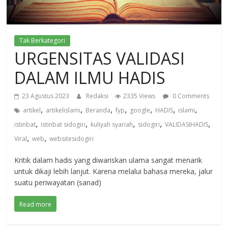
Tak Berkategori
URGENSITAS VALIDASI
DALAM ILMU HADIS
23 Agustus 2023
Redaksi
2335 Views
0 Comments
,
,
,
,
,
,
,
artikel
artikelislami
Beranda
fyp
google
HADIS
islami
,
,
,
,
,
istinbat
istinbat sidogiri
kuliyah syariah
sidogiri
VALIDASIHADIS
,
,
Viral
web
websitesidogiri
Kritik dalam hadis yang diwariskan ulama sangat menarik
untuk dikaji lebih lanjut. Karena melalui bahasa mereka, jalur
suatu periwayatan (sanad)
Read more