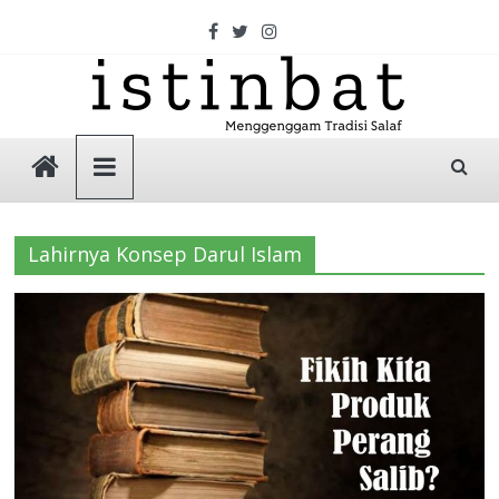
Skip
to
content
Istinbat
Menggenggam
Tradisi
Lahirnya Konsep Darul Islam
Salaf