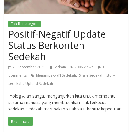
Tak Berkategori
Positif-Negatif Update
Status Berkonten
Sedekah
23 September 2021
Admin
2006 Views
0
,
,
Comments
MenampakkaN Sedekah
Share Sedekah
Story
,
sedekah
Upload Sedekah
Prolog Allah sangat menganjurkan kita untuk membantu
sesama manusia yang membutuhkan. Tak terkecuali
sedekah. Sedekah merupakan salah satu bentuk kepedulian
Read more