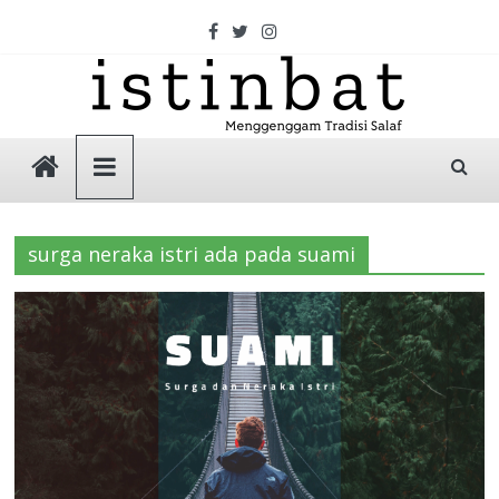
Skip
to
content
Istinbat
Menggenggam
Tradisi
surga neraka istri ada pada suami
Salaf