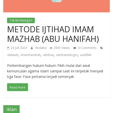
Tak Berkategori
METODE IJTIHAD IMAM
MAZHAB (ABU HANIFAH)
23 Juli 2023
Redaksi
2947 Views
0 Comments
,
,
,
,
dakwah
imamhambali
istinbat
istinbatsidogiri
usulfikih
Perkembangan hukum-hukum Fikih mulai dari awal
kemunculan agama Islam sampai saat ini terpetak menjadi
tiga fase: Fase pertama terjadi semenjak
Read more
iklan