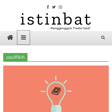
Skip
to
content
Istinbat
Menggenggam
Tradisi
usulfikih
Salaf