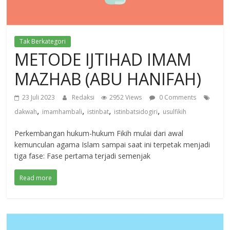
Tak Berkategori
METODE IJTIHAD IMAM
MAZHAB (ABU HANIFAH)
23 Juli 2023
Redaksi
2952 Views
0 Comments
,
,
,
,
dakwah
imamhambali
istinbat
istinbatsidogiri
usulfikih
Perkembangan hukum-hukum Fikih mulai dari awal
kemunculan agama Islam sampai saat ini terpetak menjadi
tiga fase: Fase pertama terjadi semenjak
Read more