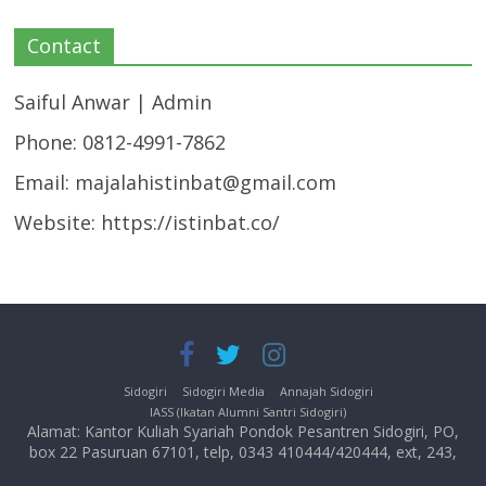
Contact
Saiful Anwar | Admin
Phone: 0812-4991-7862
Email:
majalahistinbat@gmail.com
Website: https://istinbat.co/
Sidogiri
Sidogiri Media
Annajah Sidogiri
IASS (Ikatan Alumni Santri Sidogiri)
Alamat: Kantor Kuliah Syariah Pondok Pesantren Sidogiri, PO,
box 22 Pasuruan 67101, telp, 0343 410444/420444, ext, 243,