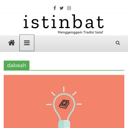
Skip
to
content
Istinbat
Menggenggam
Tradisi
dakwah
Salaf