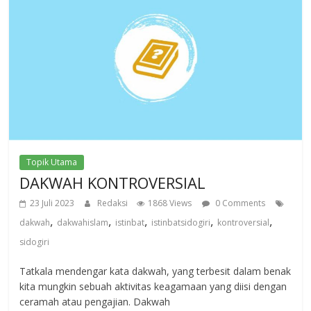
Topik Utama
DAKWAH KONTROVERSIAL
23 Juli 2023
Redaksi
1868 Views
0 Comments
,
,
,
,
,
dakwah
dakwahislam
istinbat
istinbatsidogiri
kontroversial
sidogiri
Tatkala mendengar kata dakwah, yang terbesit dalam benak
kita mungkin sebuah aktivitas keagamaan yang diisi dengan
ceramah atau pengajian. Dakwah