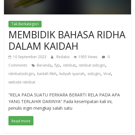
Tak Berkategori
MEMBIDIK BAHASA RIDHA
DALAM KAIDAH
10 September 2023
Redaksi
1955 Views
0
,
,
,
,
Comments
Beranda
fyp
istinbat
istinbat sidogiri
,
,
,
,
,
istinbatsidogiri
kaidah fikih
kuliyah syariah
sidogiri
Viral
website istinbat
“RELA PADA SUATU PERKARA BERARTI RELA PADA APA
YANG TERLAHIR DARINYA” Pada kesempatan kali ini,
penulis ingin mengkaji salah satu
Read more