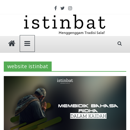
Skip
to
content
Istinbat
Menggenggam
Tradisi
website istinbat
Salaf