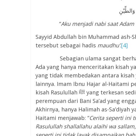
 وَالطِّيْنِ
“
Aku menjadi nabi saat Adam 
Sayyid Abdullah bin Muhammad ash-Sh
tersebut sebagai hadis
maudhu’
.
[4]
Sebagian ulama sangat berhati-ha
Ada yang hanya menceritakan kisah ya
yang tidak membedakan antara kisah 
lainnya. Imam Ibnu Hajar al-Haitam
kisah Rasulullah ﷺ yang terkesan sedih. Misalnya, hadis yang mengisahkan beberapa
perempuan dari Bani Sa’ad yang engg
Akhirnya, hanya Halimah as-Sa’diyah y
Haitami menjawab: “
Cerita seperti in
Rasulullah shallallahu alaihi wa salla
seperti ini tidak layak disampaikan ba