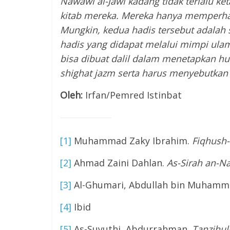
Nawawi al-Jawi kadang tidak terlalu ke
kitab mereka. Mereka hanya memperha
Mungkin, kedua hadis tersebut adalah
hadis yang didapat melalui mimpi ulama
bisa dibuat dalil dalam menetapkan hu
shighat jazm serta harus menyebutkan 
Oleh:
Irfan/Pemred Istinbat
[1]
Muhammad Zaky Ibrahim.
Fiqhush
[2]
Ahmad Zaini Dahlan.
As-Sirah an-N
[3]
Al-Ghumari, Abdullah bin Muhamm
[4]
Ibid
[5]
As-Suyuthi, Abdurrahman.
Tanzihul-