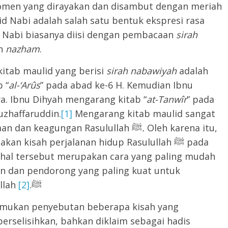
omen yang dirayakan dan disambut dengan meriah
 Nabi adalah salah satu bentuk ekspresi rasa
ah ﷺ. Acara maulid Nabi biasanya diisi dengan pembacaan
sirah
n
nazham
.
itab maulid yang berisi
sirah nabawiyah
adalah
 “
al-
‘
Arûs
” pada abad ke-6 H. Kemudian Ibnu
ya. Ibnu Dihyah mengarang kitab “
at-Tanwîr
” pada
uzhaffaruddin.
[1]
Mengarang kitab maulid sangat
dianjurkan guna mengenalkan kemuliaan dan keagungan Rasulullah ﷺ
.
Oleh karena itu,
n kisah perjalanan hidup Rasulullah ﷺ pada
 hal tersebut merupakan cara yang paling mudah
n dan pendorong yang paling kuat untuk
[2]
menumbuhkan rasa cinta pada Rasulullah ﷺ.
 temukan penyebutan beberapa kisah yang
erselisihkan, bahkan diklaim sebagai hadis