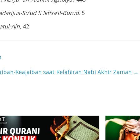
adarijus-Su’ud fi Iktisa’il-Burud
. 5
atul-Ain
, 42
h
aiban-Keajaiban saat Kelahiran Nabi Akhir Zaman
→