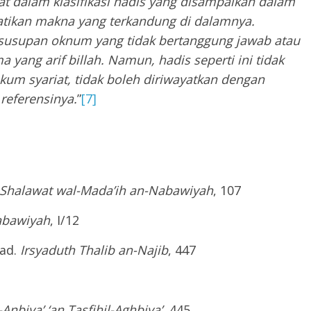
tat dalam klasifikasi hadis yang disampaikan dalam
tikan makna yang terkandung di dalamnya.
 susupan oknum yang tidak bertanggung jawab atau
 yang arif billah. Namun, hadis seperti ini tidak
kum syariat, tidak boleh diriwayatkan dengan
referensinya.
”
[7]
-Shalawat wal-Mada’ih an-Nabawiyah
, 107
abawiyah
, I/12
ad.
Irsyaduth Thalib an-Najib
, 447
Anbiya’ ‘an Tasfihil-Aghbiya’,
445