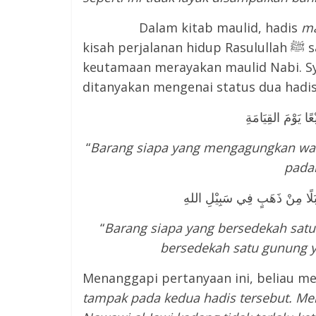
Dalam kitab maulid, hadis
m
kisah perjalanan hidup Rasulullah ﷺ saja, melainkan juga berupa hadis yang memuat
keutamaan merayakan maulid Nabi. Sy
ditanyakan mengenai status dua hadis
ا يَوْمَ القِيَامَةِ
“
Barang siapa yang mengagungkan wak
padan
جَبَلًا مِنْ ذَهَبٍ فِي سَبِيْلِ اللهِ
“
Barang siapa yang bersedekah satu
bersedekah satu gunung ya
Menanggapi pertanyaan ini, beliau me
tampak pada kedua hadis tersebut. Me