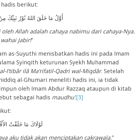
 hadis berikut:
أَوَّلُ مَا خَلَقَ اللهُ نُوْرُ نَبِيِّكَ مِنْ
i oleh Allah adalah cahaya nabimu dari cahaya-Nya.
wahai Jabir!
”
am as-Suyuthi menisbatkan hadis ini pada Imam
u ulama Syinqith keturunan Syekh Muhammad
l-I’tibâr ilâ Ma’rifatil-Qadri wal-Miqdâr
. Setelah
diq al-Ghumari meneliti hadis ini, ia tidak
himpun oleh Imam Abdur Razzaq ataupun di kitab
sebut sebagai hadis
maudhu’
.
[3]
ikut:
لَوْلَاكَ مَا خَلَقْتُ الأَفْ
ya aku tidak akan menciptakan cakrawala.
”