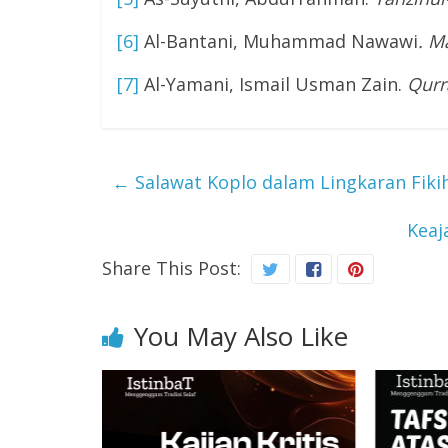
[6]
Al-Bantani, Muhammad Nawawi
. M
[7]
Al-Yamani, Ismail Usman Zain.
Qurr
←
Salawat Koplo dalam Lingkaran Fiki
Keaj
Share This Post:
You May Also Like