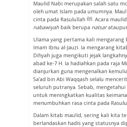
Maulid Nabi merupakan salah satu m
oleh umat Islam pada umumnya. Maulid
cinta pada Rasulull
nabawiyah
baik berupa
natsar
ataupu
Ulama yang pertama kali mengarang k
Imam Ibnu al-Jauzi. Ia mengarang kitab
Dihyah juga mengikuti jejak langkahn
abad ke-7 H. Ia hadiahkan pada raja M
Sa’ad bin Abi Waqqash selalu menceritaka
seluruh putranya. Sebab, mengetahui
untuk meningkatkan kualitas keimana
Dalam kitab maulid, sering kali kita
berlandaskan hadis yang statusnya dip