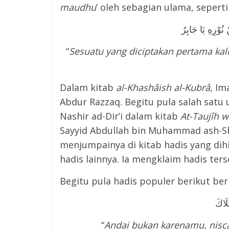
maudhu
’ oleh sebagian ulama, seperti
 نُوْرِهِ يَا جَابِرُ
“
Sesuatu yang diciptakan pertama kal
Dalam kitab
al-Khashâish al-Kubrâ
, Im
Abdur Razzaq. Begitu pula salah sat
Nashir ad-Dir’i dalam kitab
At-Taujîh wa
Sayyid Abdullah bin Muhammad ash-Shid
menjumpainya di kitab hadis yang di
hadis lainnya. Ia mengklaim hadis ter
Begitu pula hadis populer berikut ber
لَاكَ
“
Andai bukan karenamu, nisca