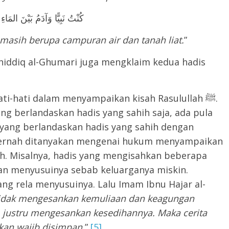
كُنْتُ نَبِيًّا وَآدَمُ بَيْنَ المَاءِ
masih berupa campuran air dan tanah liat.
”
iddiq al-Ghumari juga mengklaim kedua hadis
ti dalam menyampaikan kisah Rasulullah ﷺ.
ng berlandaskan hadis yang sahih saja, ada pula
yang berlandaskan hadis yang sahih dengan
i pernah ditanyakan mengenai hukum menyampaikan
an menyusuinya sebab keluarganya miskin.
ang rela menyusuinya. Lalu Imam Ibnu Hajar al-
i tidak mengesankan kemuliaan dan keagungan
m, justru mengesankan kesedihannya. Maka cerita
hkan wajib disimpan.
”
[5]