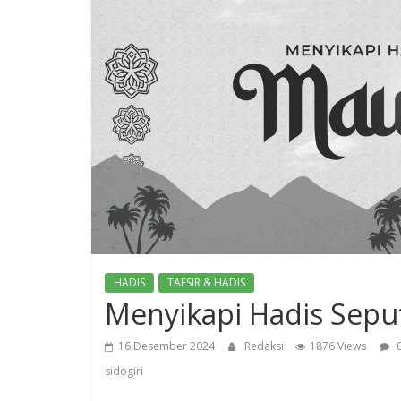
HADIS
TAFSIR & HADIS
Menyikapi Hadis Sepu
16 Desember 2024
Redaksi
1876 Views
0
sidogiri